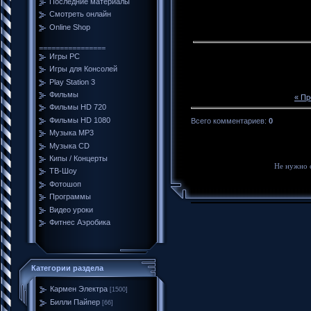
Последние материалы
Смотреть онлайн
Online Shop
================
Игры PC
Игры для Консолей
Play Station 3
Фильмы
« П
Фильмы HD 720
Фильмы HD 1080
Всего комментариев
:
0
Музыка MP3
Музыка CD
Кипы / Концерты
Не нужно 
ТВ-Шоу
Фотошоп
Программы
Видео уроки
Фитнес Аэробика
Категории раздела
Кармен Электра
[1500]
Билли Пайпер
[66]