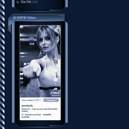
Gio Ott
[376]
AI NSFW Video