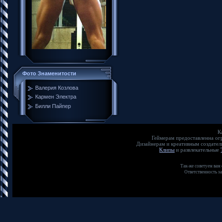
Фото Знаменитости
Валерия Козлова
Кармен Электра
Билли Пайпер
К
Геймерам предоставленна о
Дизайнерам и креативным создате
Клипы
и развлекательные
Так-же советуем вам
Ответственность з