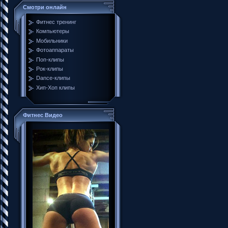
Смотри онлайн
Фитнес тренинг
Компьютеры
Мобильники
Фотоаппараты
Поп-клипы
Рок-клипы
Dance-клипы
Хип-Хоп клипы
Фитнес Видео