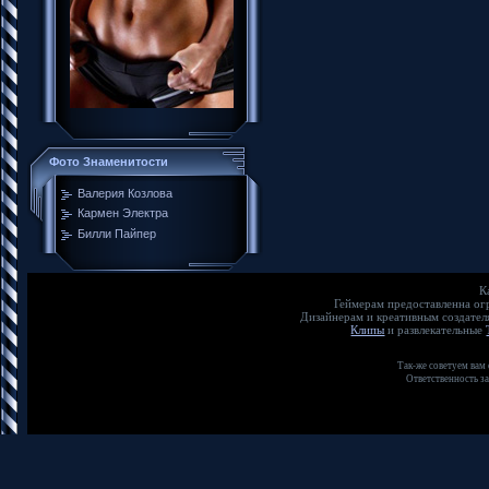
Фото Знаменитости
Валерия Козлова
Кармен Электра
Билли Пайпер
К
Геймерам предоставленна о
Дизайнерам и креативным создате
Клипы
и развлекательные
Так-же советуем вам
Ответственность з