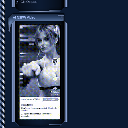
Gio Ott
[376]
AI NSFW Video