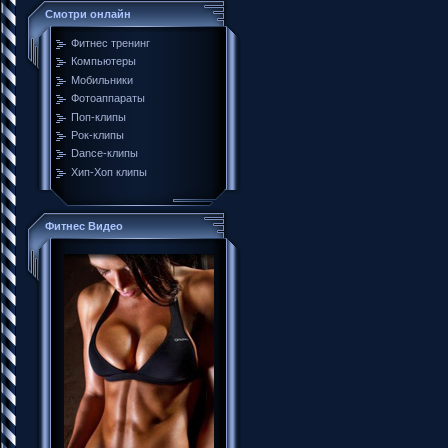
Смотри онлайн
Фитнес тренинг
Компьютеры
Мобильники
Фотоаппараты
Поп-клипы
Рок-клипы
Dance-клипы
Хип-Хоп клипы
Фитнес Видео