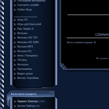
Последние материалы
Смотреть онлайн
Online Shop
================
Игры PC
Игры для Консолей
Play Station 3
Фильмы
« Предыду
Фильмы HD 720
Фильмы HD 1080
Всего комментариев
:
0
Музыка MP3
Музыка CD
Кипы / Концерты
Не нужно 
ТВ-Шоу
Фотошоп
Программы
Видео уроки
Фитнес Аэробика
Категории раздела
Кармен Электра
[1500]
Билли Пайпер
[66]