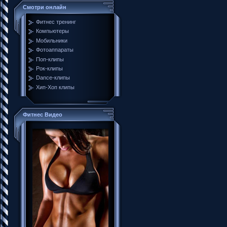
Смотри онлайн
Фитнес тренинг
Компьютеры
Мобильники
Фотоаппараты
Поп-клипы
Рок-клипы
Dance-клипы
Хип-Хоп клипы
Фитнес Видео