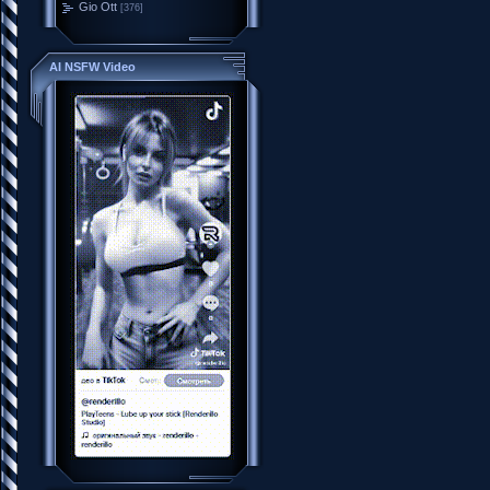
Gio Ott
[376]
AI NSFW Video