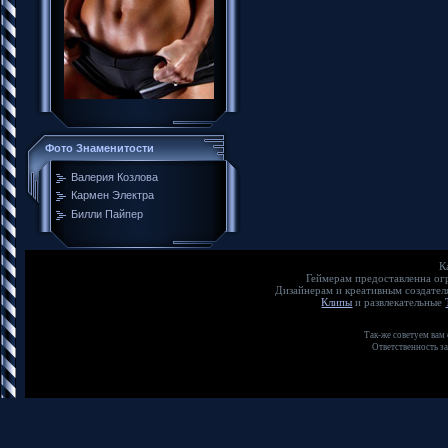
Фото Знаменитости
Валерия Козлова
Кармен Электра
Билли Пайпер
К
Геймерам предоставленна о
Дизайнерам и креативным создате
Клипы
и развлекательные
Так-же советуем вам
Ответственность з