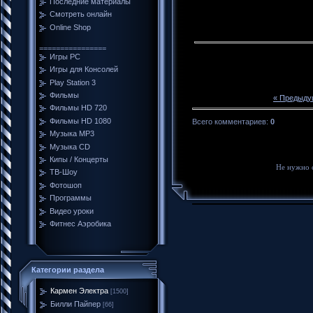
Последние материалы
Смотреть онлайн
Online Shop
================
Игры PC
Игры для Консолей
Play Station 3
Фильмы
« Предыду
Фильмы HD 720
Фильмы HD 1080
Всего комментариев
:
0
Музыка MP3
Музыка CD
Кипы / Концерты
Не нужно 
ТВ-Шоу
Фотошоп
Программы
Видео уроки
Фитнес Аэробика
Категории раздела
Кармен Электра
[1500]
Билли Пайпер
[66]