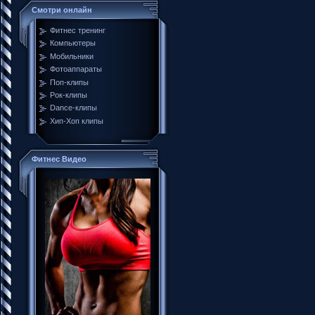
Смотри онлайн
Фитнес тренинг
Компьютеры
Мобильники
Фотоаппараты
Поп-клипы
Рок-клипы
Dance-клипы
Хип-Хоп клипы
Фитнес Видео