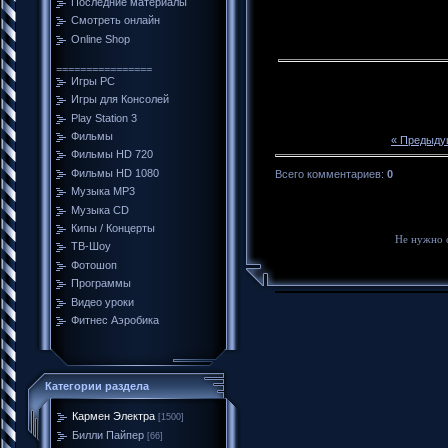
Последние материалы
Смотреть онлайн
Online Shop
================
Игры PC
Игры для Консолей
Play Station 3
Фильмы
« Предыду
Фильмы HD 720
Фильмы HD 1080
Всего комментариев
:
0
Музыка MP3
Музыка CD
Кипы / Концерты
Не нужно 
ТВ-Шоу
Фотошоп
Программы
Видео уроки
Фитнес Аэробика
Категории раздела
Кармен Электра
[1500]
Билли Пайпер
[66]