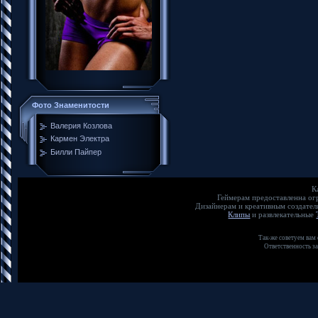
Фото Знаменитости
Валерия Козлова
Кармен Электра
Билли Пайпер
К
Геймерам предоставленна о
Дизайнерам и креативным создате
Клипы
и развлекательные
Так-же советуем вам
Ответственность з