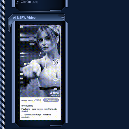
Gio Ott
[376]
AI NSFW Video