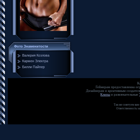
Фото Знаменитости
Валерия Козлова
Кармен Электра
Билли Пайпер
К
Геймерам предоставленна о
Дизайнерам и креативным создате
Клипы
и развлекательные
Так-же советуем вам
Ответственность з