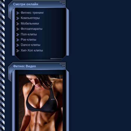
Смотри онлайн
Фитнес тренинг
Компьютеры
Мобильники
Фотоаппараты
Поп-клипы
Рок-клипы
Dance-клипы
Хип-Хоп клипы
Фитнес Видео