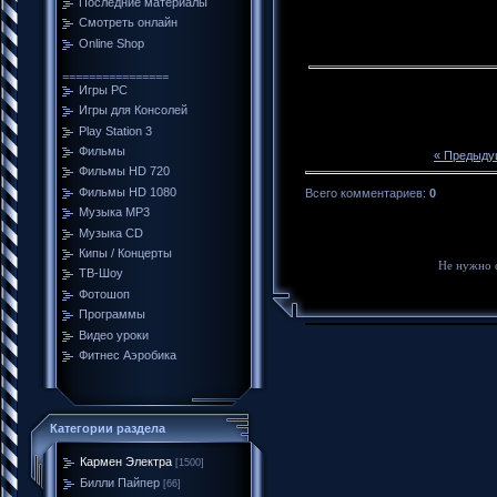
Последние материалы
Смотреть онлайн
Online Shop
================
Игры PC
Игры для Консолей
Play Station 3
Фильмы
« Предыду
Фильмы HD 720
Фильмы HD 1080
Всего комментариев
:
0
Музыка MP3
Музыка CD
Кипы / Концерты
Не нужно 
ТВ-Шоу
Фотошоп
Программы
Видео уроки
Фитнес Аэробика
Категории раздела
Кармен Электра
[1500]
Билли Пайпер
[66]