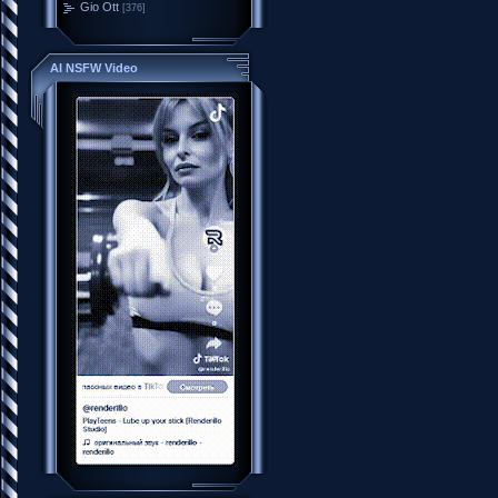
Gio Ott
[376]
AI NSFW Video