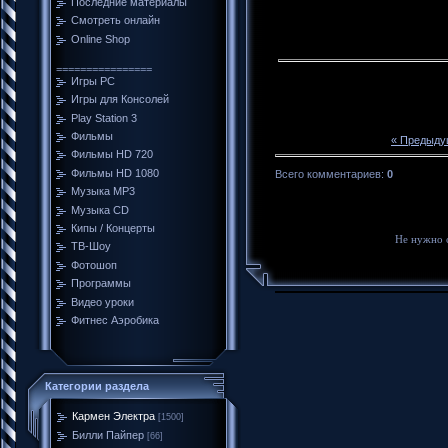
Последние материалы
Смотреть онлайн
Online Shop
================
Игры PC
Игры для Консолей
Play Station 3
Фильмы
« Предыду
Фильмы HD 720
Фильмы HD 1080
Всего комментариев
:
0
Музыка MP3
Музыка CD
Кипы / Концерты
Не нужно 
ТВ-Шоу
Фотошоп
Программы
Видео уроки
Фитнес Аэробика
Категории раздела
Кармен Электра
[1500]
Билли Пайпер
[66]