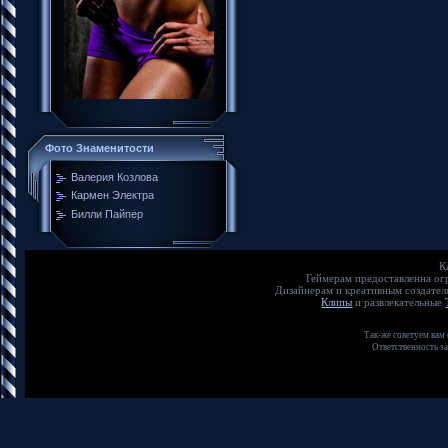
Фото Знаменитости
Валерия Козлова
Кармен Электра
Билли Пайпер
К
Геймерам предоставленна о
Дизайнерам и креативным создате
Клипы
и развлекательные
Так-же советуем вам
Ответственность з