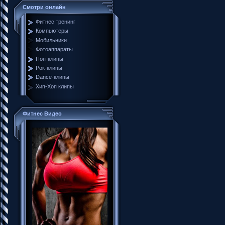
Смотри онлайн
Фитнес тренинг
Компьютеры
Мобильники
Фотоаппараты
Поп-клипы
Рок-клипы
Dance-клипы
Хип-Хоп клипы
Фитнес Видео