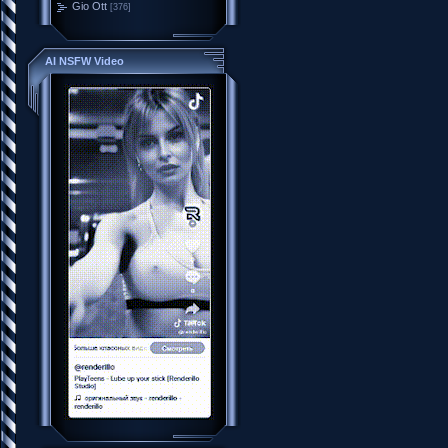
Gio Ott
[376]
AI NSFW Video