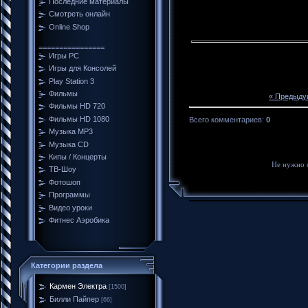
Последние материалы
Смотреть онлайн
Online Shop
================
Игры PC
Игры для Консолей
Play Station 3
Фильмы
« Предыду
Фильмы HD 720
Фильмы HD 1080
Всего комментариев
:
0
Музыка MP3
Музыка CD
Кипы / Концерты
Не нужно 
ТВ-Шоу
Фотошоп
Программы
Видео уроки
Фитнес Аэробика
Категории раздела
Кармен Электра
[1500]
Билли Пайпер
[66]