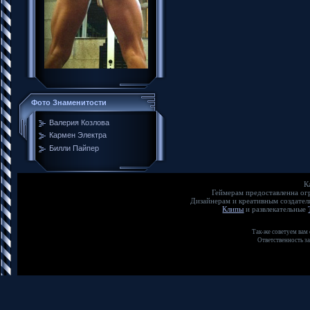
Фото Знаменитости
Валерия Козлова
Кармен Электра
Билли Пайпер
К
Геймерам предоставленна о
Дизайнерам и креативным создате
Клипы
и развлекательные
Так-же советуем вам
Ответственность з