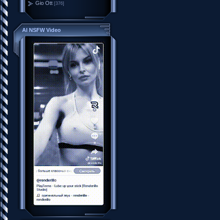
Gio Ott
[376]
AI NSFW Video