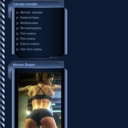
Смотри онлайн
Фитнес тренинг
Компьютеры
Мобильники
Фотоаппараты
Поп-клипы
Рок-клипы
Dance-клипы
Хип-Хоп клипы
Фитнес Видео