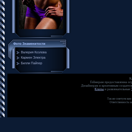
Фото Знаменитости
Валерия Козлова
Кармен Электра
Билли Пайпер
К
Геймерам предоставленна о
Дизайнерам и креативным создате
Клипы
и развлекательные
Так-же советуем вам
Ответственность з