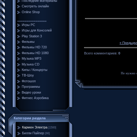
Последние материалы
Смотреть онлайн
Online Shop
================
Игры PC
Игры для Консолей
Play Station 3
Фильмы
« Предыду
Фильмы HD 720
Фильмы HD 1080
Всего комментариев
:
0
Музыка MP3
Музыка CD
Кипы / Концерты
Не нужно 
ТВ-Шоу
Фотошоп
Программы
Видео уроки
Фитнес Аэробика
Категории раздела
Кармен Электра
[1500]
Билли Пайпер
[66]