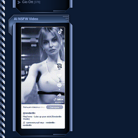
Gio Ott
[376]
AI NSFW Video