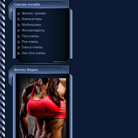
Смотри онлайн
Фитнес тренинг
Компьютеры
Мобильники
Фотоаппараты
Поп-клипы
Рок-клипы
Dance-клипы
Хип-Хоп клипы
Фитнес Видео