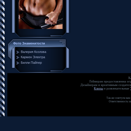
Фото Знаменитости
Валерия Козлова
Кармен Электра
Билли Пайпер
К
Геймерам предоставленна о
Дизайнерам и креативным создате
Клипы
и развлекательные
Так-же советуем вам
Ответственность з