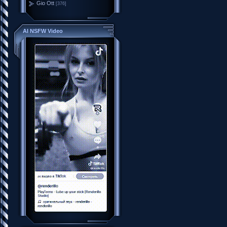
Gio Ott
[376]
AI NSFW Video