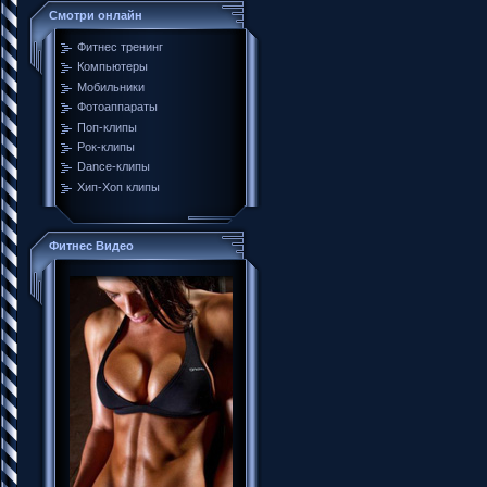
Смотри онлайн
Фитнес тренинг
Компьютеры
Мобильники
Фотоаппараты
Поп-клипы
Рок-клипы
Dance-клипы
Хип-Хоп клипы
Фитнес Видео