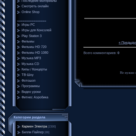
Последние материалы
Смотреть онлайн
Online Shop
================
Игры PC
Игры для Консолей
Play Station 3
Фильмы
« Предыду
Фильмы HD 720
Фильмы HD 1080
Всего комментариев
:
0
Музыка MP3
Музыка CD
Кипы / Концерты
Не нужно 
ТВ-Шоу
Фотошоп
Программы
Видео уроки
Фитнес Аэробика
Категории раздела
Кармен Электра
[1500]
Билли Пайпер
[66]