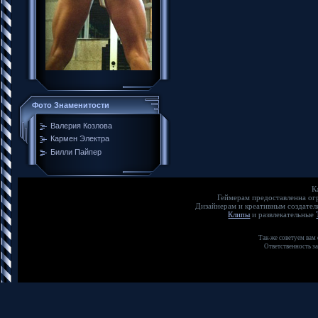
Фото Знаменитости
Валерия Козлова
Кармен Электра
Билли Пайпер
К
Геймерам предоставленна о
Дизайнерам и креативным создате
Клипы
и развлекательные
Так-же советуем вам
Ответственность з