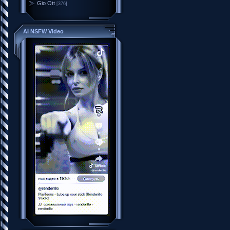
Gio Ott
[376]
AI NSFW Video