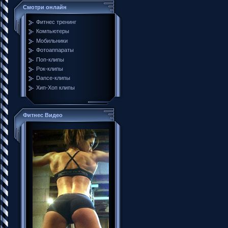
Смотри онлайн
Фитнес тренинг
Компьютеры
Мобильники
Фотоаппараты
Поп-клипы
Рок-клипы
Dance-клипы
Хип-Хоп клипы
Фитнес Видео