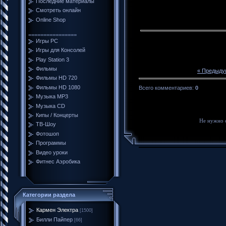
Последние материалы
Смотреть онлайн
Online Shop
================
Игры PC
Игры для Консолей
Play Station 3
Фильмы
« Предыду
Фильмы HD 720
Фильмы HD 1080
Всего комментариев
:
0
Музыка MP3
Музыка CD
Кипы / Концерты
Не нужно 
ТВ-Шоу
Фотошоп
Программы
Видео уроки
Фитнес Аэробика
Категории раздела
Кармен Электра
[1500]
Билли Пайпер
[66]