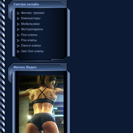
Смотри онлайн
Фитнес тренинг
Компьютеры
Мобильники
Фотоаппараты
Поп-клипы
Рок-клипы
Dance-клипы
Хип-Хоп клипы
Фитнес Видео