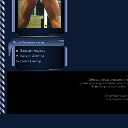
Фото Знаменитости
Валерия Козлова
Кармен Электра
Билли Пайпер
К
Геймерам предоставленна о
Дизайнерам и креативным создате
Клипы
и развлекательные
Так-же советуем вам
Ответственность з