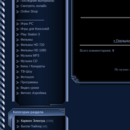
Последние материалы
Смотреть онлайн
Online Shop
================
Игры PC
Игры для Консолей
Play Station 3
Фильмы
« Предыду
Фильмы HD 720
Фильмы HD 1080
Всего комментариев
:
0
Музыка MP3
Музыка CD
Кипы / Концерты
Не нужно 
ТВ-Шоу
Фотошоп
Программы
Видео уроки
Фитнес Аэробика
Категории раздела
Кармен Электра
[1500]
Билли Пайпер
[66]