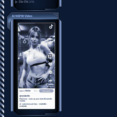
Gio Ott
[376]
AI NSFW Video