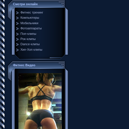
Смотри онлайн
Фитнес тренинг
Компьютеры
Мобильники
Фотоаппараты
Поп-клипы
Рок-клипы
Dance-клипы
Хип-Хоп клипы
Фитнес Видео