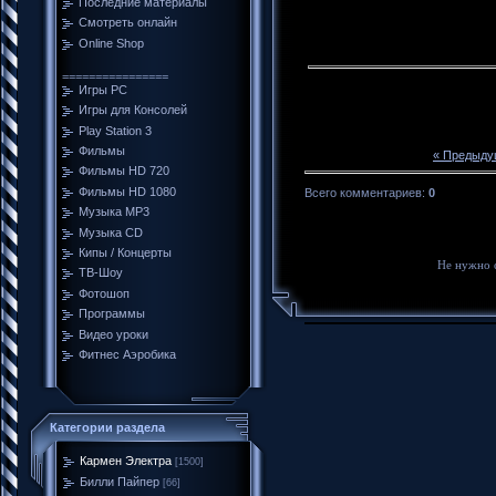
Последние материалы
Смотреть онлайн
Online Shop
================
Игры PC
Игры для Консолей
Play Station 3
Фильмы
« Предыду
Фильмы HD 720
Фильмы HD 1080
Всего комментариев
:
0
Музыка MP3
Музыка CD
Кипы / Концерты
Не нужно 
ТВ-Шоу
Фотошоп
Программы
Видео уроки
Фитнес Аэробика
Категории раздела
Кармен Электра
[1500]
Билли Пайпер
[66]