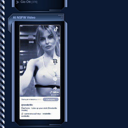
Gio Ott
[376]
AI NSFW Video