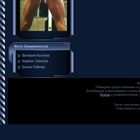
Фото Знаменитости
Валерия Козлова
Кармен Электра
Билли Пайпер
К
Геймерам предоставленна о
Дизайнерам и креативным создате
Клипы
и развлекательные
Так-же советуем вам
Ответственность з