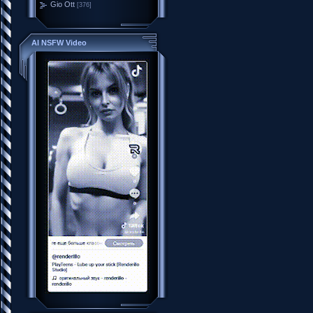
Gio Ott
[376]
AI NSFW Video