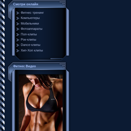
Смотри онлайн
Фитнес тренинг
Компьютеры
Мобильники
Фотоаппараты
Поп-клипы
Рок-клипы
Dance-клипы
Хип-Хоп клипы
Фитнес Видео