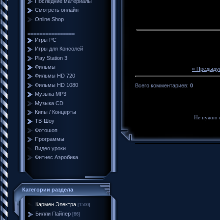
Последние материалы
Смотреть онлайн
Online Shop
================
Игры PC
Игры для Консолей
Play Station 3
Фильмы
« Предыду
Фильмы HD 720
Фильмы HD 1080
Всего комментариев
:
0
Музыка MP3
Музыка CD
Кипы / Концерты
Не нужно 
ТВ-Шоу
Фотошоп
Программы
Видео уроки
Фитнес Аэробика
Категории раздела
Кармен Электра
[1500]
Билли Пайпер
[66]