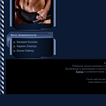
Фото Знаменитости
Валерия Козлова
Кармен Электра
Билли Пайпер
К
Геймерам предоставленна о
Дизайнерам и креативным создате
Клипы
и развлекательные
Так-же советуем вам
Ответственность з