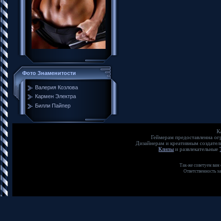
Фото Знаменитости
Валерия Козлова
Кармен Электра
Билли Пайпер
К
Геймерам предоставленна о
Дизайнерам и креативным создате
Клипы
и развлекательные
Так-же советуем вам
Ответственность з