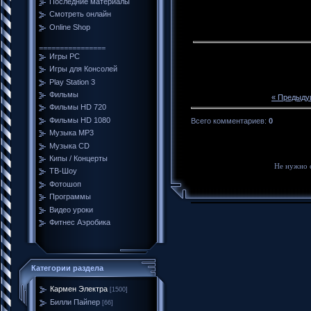
Последние материалы
Смотреть онлайн
Online Shop
================
Игры PC
Игры для Консолей
Play Station 3
Фильмы
« Предыду
Фильмы HD 720
Фильмы HD 1080
Всего комментариев
:
0
Музыка MP3
Музыка CD
Кипы / Концерты
Не нужно 
ТВ-Шоу
Фотошоп
Программы
Видео уроки
Фитнес Аэробика
Категории раздела
Кармен Электра
[1500]
Билли Пайпер
[66]