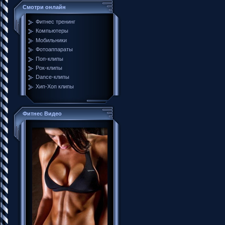
Смотри онлайн
Фитнес тренинг
Компьютеры
Мобильники
Фотоаппараты
Поп-клипы
Рок-клипы
Dance-клипы
Хип-Хоп клипы
Фитнес Видео