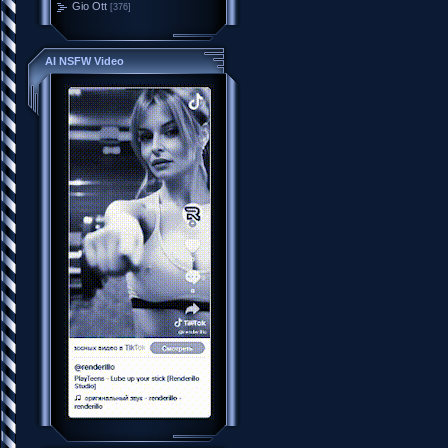
Gio Ott
[376]
AI NSFW Video