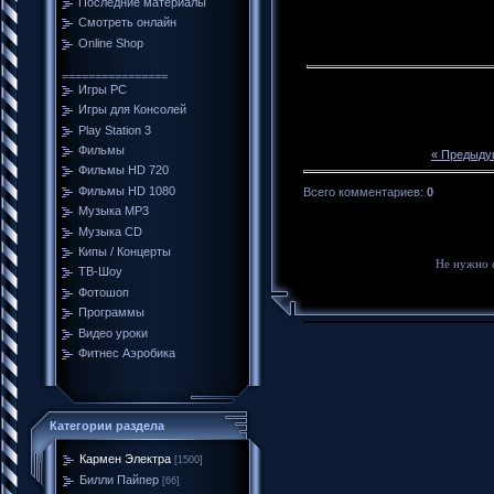
Последние материалы
Смотреть онлайн
Online Shop
================
Игры PC
Игры для Консолей
Play Station 3
Фильмы
« Предыду
Фильмы HD 720
Фильмы HD 1080
Всего комментариев
:
0
Музыка MP3
Музыка CD
Кипы / Концерты
Не нужно 
ТВ-Шоу
Фотошоп
Программы
Видео уроки
Фитнес Аэробика
Категории раздела
Кармен Электра
[1500]
Билли Пайпер
[66]