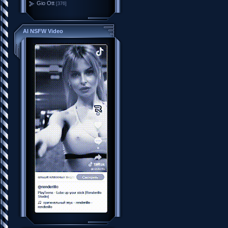
Gio Ott
[376]
AI NSFW Video