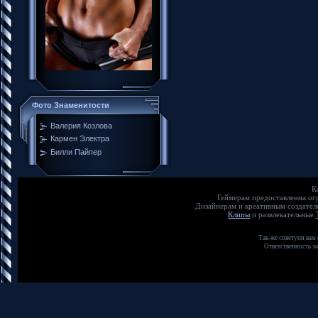
Фото Знаменитости
Валерия Козлова
Кармен Электра
Билли Пайпер
К
Геймерам предоставленна о
Дизайнерам и креативным создате
Клипы
и развлекательные
Так-же советуем вам
Ответственность з