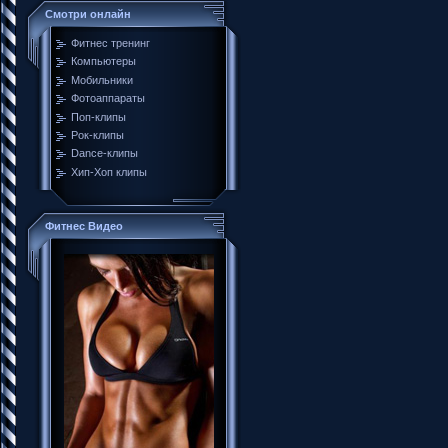
Смотри онлайн
Фитнес тренинг
Компьютеры
Мобильники
Фотоаппараты
Поп-клипы
Рок-клипы
Dance-клипы
Хип-Хоп клипы
Фитнес Видео