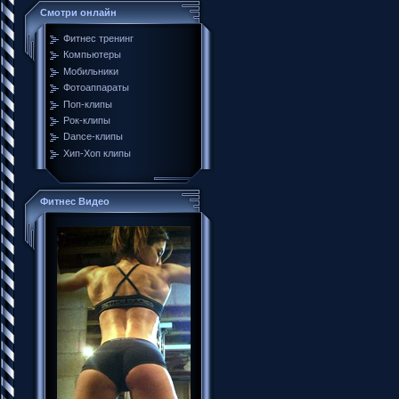
Смотри онлайн
Фитнес тренинг
Компьютеры
Мобильники
Фотоаппараты
Поп-клипы
Рок-клипы
Dance-клипы
Хип-Хоп клипы
Фитнес Видео