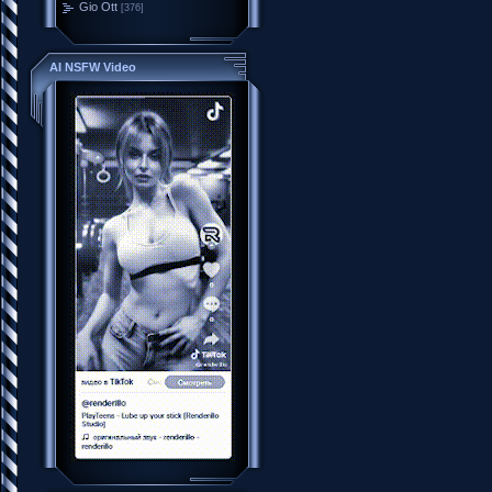
Gio Ott
[376]
AI NSFW Video