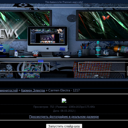
This feature is for Premium users only!
аменитостей
»
Кармен Электра
» Carmen Electra - 1217
Просмотров
: 752 |
Размеры
: 1080x1615px/175.6Kb
Дата
: 08.03.2012
|
Просмотреть фотографию в реальном размере