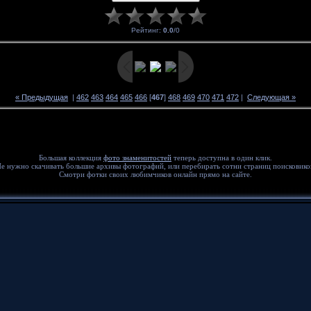
Рейтинг
:
0.0
/
0
« Предыдущая
|
462
463
464
465
466
[
467
]
468
469
470
471
472
|
Следующая »
Большая коллекция
фото знаменитостей
теперь доступна в один клик.
е нужно скачивать большие архивы фотографий, или перебирать сотни страниц поисковико
Смотри фотки своих любимчиков онлайн прямо на сайте.