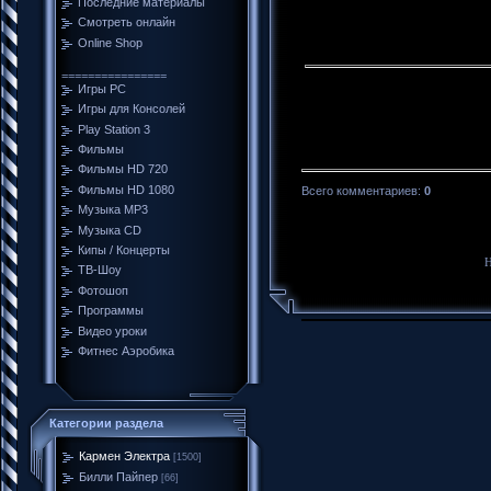
Последние материалы
Смотреть онлайн
Online Shop
================
Игры PC
Игры для Консолей
Play Station 3
Фильмы
Фильмы HD 720
Фильмы HD 1080
Всего комментариев
:
0
Музыка MP3
Музыка CD
Кипы / Концерты
Н
ТВ-Шоу
Фотошоп
Программы
Видео уроки
Фитнес Аэробика
Категории раздела
Кармен Электра
[1500]
Билли Пайпер
[66]