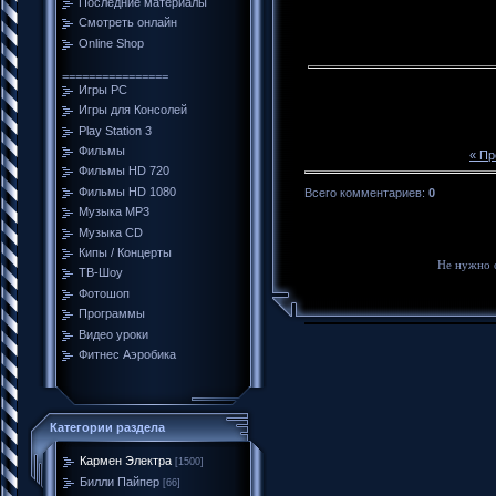
Последние материалы
Смотреть онлайн
Online Shop
================
Игры PC
Игры для Консолей
Play Station 3
Фильмы
« П
Фильмы HD 720
Фильмы HD 1080
Всего комментариев
:
0
Музыка MP3
Музыка CD
Кипы / Концерты
Не нужно 
ТВ-Шоу
Фотошоп
Программы
Видео уроки
Фитнес Аэробика
Категории раздела
Кармен Электра
[1500]
Билли Пайпер
[66]