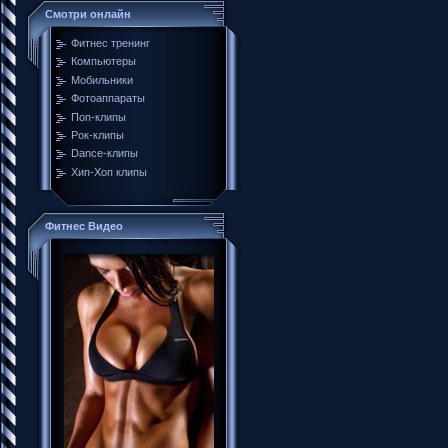
Смотри онлайн
Фитнес тренинг
Компьютеры
Мобильники
Фотоаппараты
Поп-клипы
Рок-клипы
Dance-клипы
Хип-Хоп клипы
Фитнес Видео