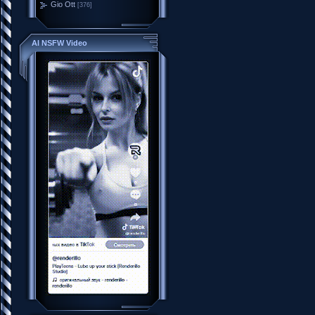
Gio Ott
[376]
AI NSFW Video