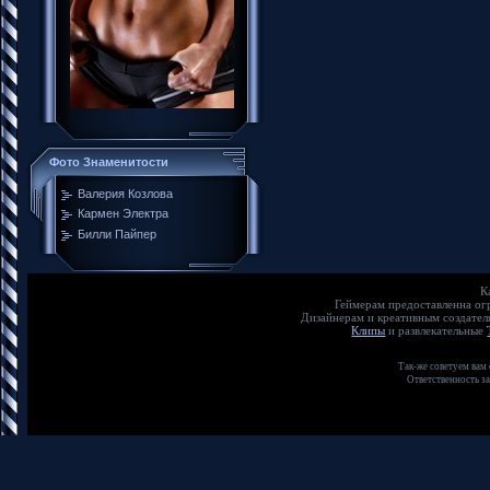
Фото Знаменитости
Валерия Козлова
Кармен Электра
Билли Пайпер
К
Геймерам предоставленна о
Дизайнерам и креативным создате
Клипы
и развлекательные
Так-же советуем вам
Ответственность з