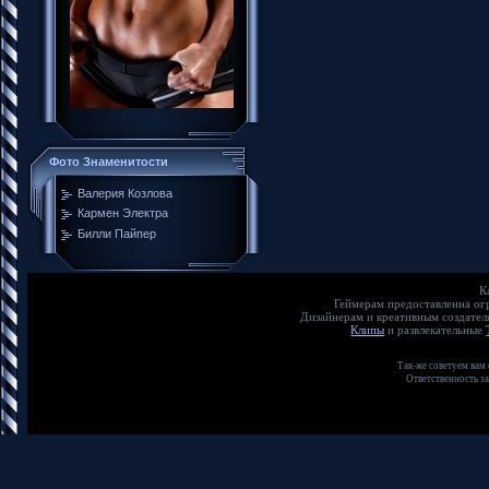
Фото Знаменитости
Валерия Козлова
Кармен Электра
Билли Пайпер
К
Геймерам предоставленна о
Дизайнерам и креативным создате
Клипы
и развлекательные
Так-же советуем вам
Ответственность з