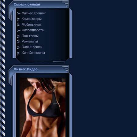
Смотри онлайн
Фитнес тренинг
Компьютеры
Мобильники
Фотоаппараты
Поп-клипы
Рок-клипы
Dance-клипы
Хип-Хоп клипы
Фитнес Видео