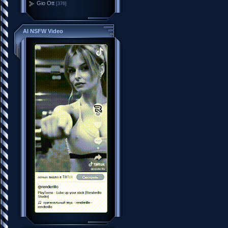
Gio Ott
[376]
AI NSFW Video