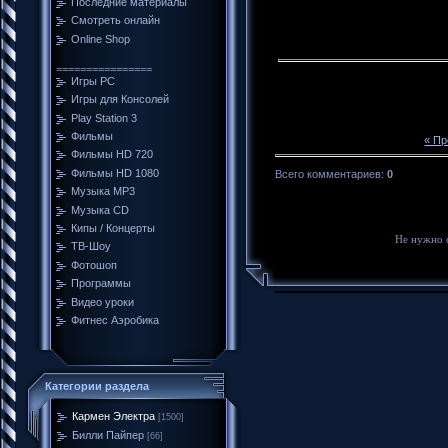
Последние материалы
Смотреть онлайн
Online Shop
================
Игры PC
Игры для Консолей
Play Station 3
Фильмы
« П
Фильмы HD 720
Фильмы HD 1080
Всего комментариев
:
0
Музыка MP3
Музыка CD
Кипы / Концерты
Не нужно 
ТВ-Шоу
Фотошоп
Программы
Видео уроки
Фитнес Аэробика
Категории раздела
Кармен Электра
[1500]
Билли Пайпер
[66]