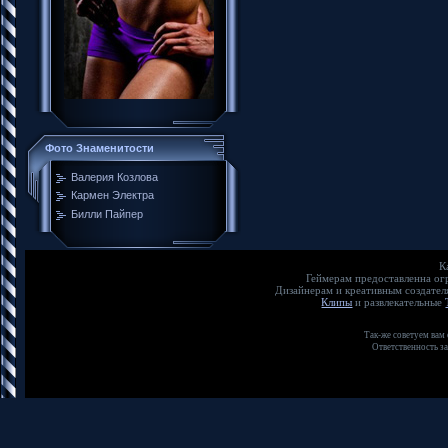
Фото Знаменитости
Валерия Козлова
Кармен Электра
Билли Пайпер
К
Геймерам предоставленна о
Дизайнерам и креативным создате
Клипы
и развлекательные
Так-же советуем вам
Ответственность з