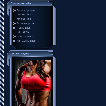
Смотри онлайн
Фитнес тренинг
Компьютеры
Мобильники
Фотоаппараты
Поп-клипы
Рок-клипы
Dance-клипы
Хип-Хоп клипы
Фитнес Видео