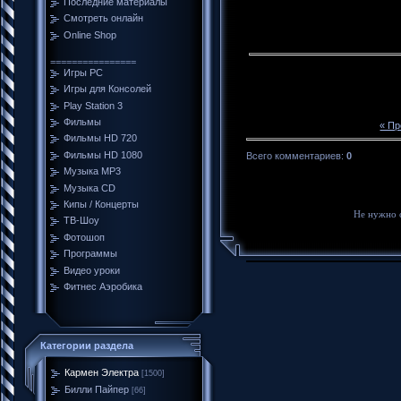
Последние материалы
Смотреть онлайн
Online Shop
================
Игры PC
Игры для Консолей
Play Station 3
Фильмы
« П
Фильмы HD 720
Фильмы HD 1080
Всего комментариев
:
0
Музыка MP3
Музыка CD
Кипы / Концерты
Не нужно 
ТВ-Шоу
Фотошоп
Программы
Видео уроки
Фитнес Аэробика
Категории раздела
Кармен Электра
[1500]
Билли Пайпер
[66]