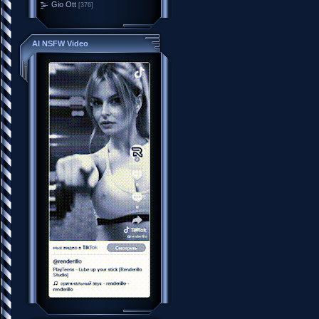
Gio Ott
[376]
AI NSFW Video