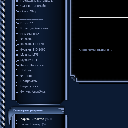
Последние материалы
Смотреть онлайн
Online Shop
================
Игры PC
Игры для Консолей
Play Station 3
Фильмы
Фильмы HD 720
Фильмы HD 1080
Всего комментариев
:
0
Музыка MP3
Музыка CD
Кипы / Концерты
Н
ТВ-Шоу
Фотошоп
Программы
Видео уроки
Фитнес Аэробика
Категории раздела
Кармен Электра
[1500]
Билли Пайпер
[66]