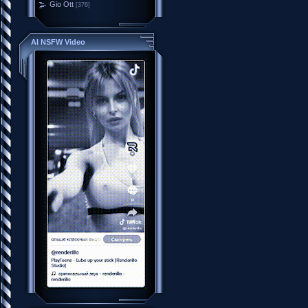
Gio Ott
[376]
AI NSFW Video