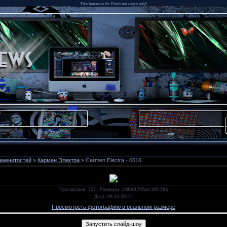
This feature is for Premium users only!
аменитостей
»
Кармен Электра
» Carmen Electra - 0616
Просмотров
: 722 |
Размеры
: 1080x1705px/169.7Kb
Дата
: 08.03.2012
|
Просмотреть фотографию в реальном размере