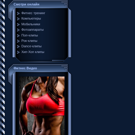
Смотри онлайн
Фитнес тренинг
Компьютеры
Мобильники
Фотоаппараты
Поп-клипы
Рок-клипы
Dance-клипы
Хип-Хоп клипы
Фитнес Видео