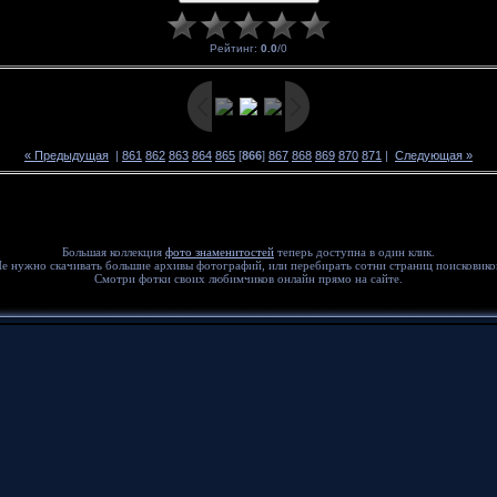
Рейтинг
:
0.0
/
0
« Предыдущая
|
861
862
863
864
865
[
866
]
867
868
869
870
871
|
Следующая »
Большая коллекция
фото знаменитостей
теперь доступна в один клик.
е нужно скачивать большие архивы фотографий, или перебирать сотни страниц поисковико
Смотри фотки своих любимчиков онлайн прямо на сайте.