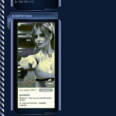
Gio Ott
[376]
AI NSFW Video