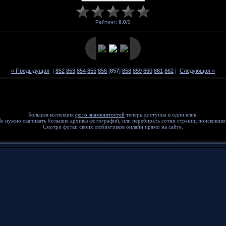
Рейтинг
:
0.0
/
0
« Предыдущая
|
852
853
854
855
856
[
857
]
858
859
860
861
862
|
Следующая »
Большая коллекция
фото знаменитостей
теперь доступна в один клик.
е нужно скачивать большие архивы фотографий, или перебирать сотни страниц поисковико
Смотри фотки своих любимчиков онлайн прямо на сайте.