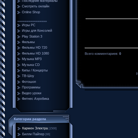
Последние материалы
Смотреть онлайн
Online Shop
================
Игры PC
Игры для Консолей
Play Station 3
Фильмы
Фильмы HD 720
Фильмы HD 1080
Всего комментариев
:
0
Музыка MP3
Музыка CD
Кипы / Концерты
Н
ТВ-Шоу
Фотошоп
Программы
Видео уроки
Фитнес Аэробика
Категории раздела
Кармен Электра
[1500]
Билли Пайпер
[66]