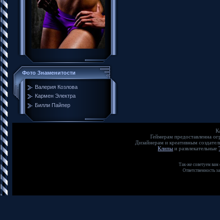
Фото Знаменитости
Валерия Козлова
Кармен Электра
Билли Пайпер
К
Геймерам предоставленна о
Дизайнерам и креативным создате
Клипы
и развлекательные
Так-же советуем вам
Ответственность з