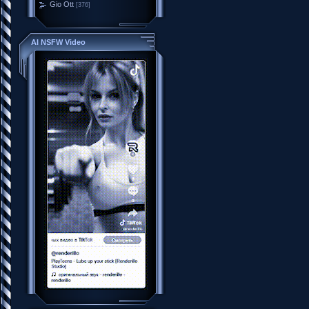
Gio Ott
[376]
AI NSFW Video