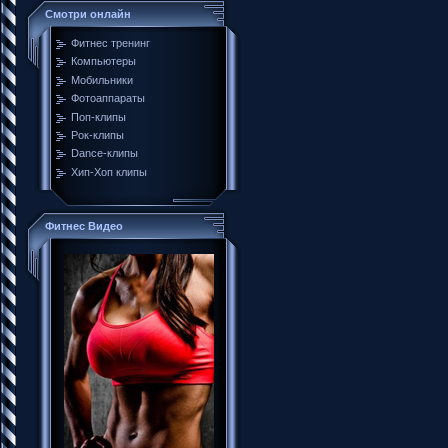
Смотри онлайн
Фитнес тренинг
Компьютеры
Мобильники
Фотоаппараты
Поп-клипы
Рок-клипы
Dance-клипы
Хип-Хоп клипы
Фитнес Видео