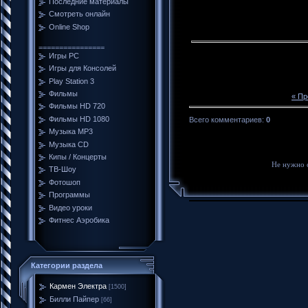
Последние материалы
Смотреть онлайн
Online Shop
================
Игры PC
Игры для Консолей
Play Station 3
Фильмы
« П
Фильмы HD 720
Фильмы HD 1080
Всего комментариев
:
0
Музыка MP3
Музыка CD
Кипы / Концерты
Не нужно 
ТВ-Шоу
Фотошоп
Программы
Видео уроки
Фитнес Аэробика
Категории раздела
Кармен Электра
[1500]
Билли Пайпер
[66]