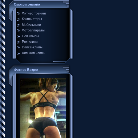
Смотри онлайн
Фитнес тренинг
Компьютеры
Мобильники
Фотоаппараты
Поп-клипы
Рок-клипы
Dance-клипы
Хип-Хоп клипы
Фитнес Видео