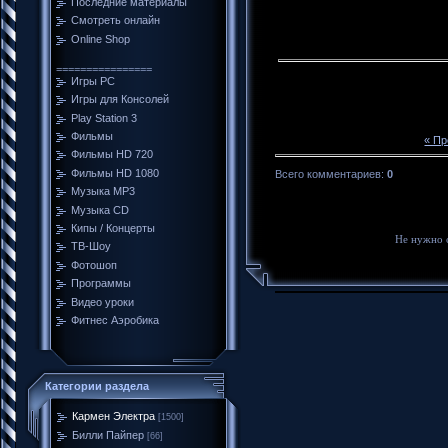
Последние материалы
Смотреть онлайн
Online Shop
================
Игры PC
Игры для Консолей
Play Station 3
Фильмы
« П
Фильмы HD 720
Фильмы HD 1080
Всего комментариев
:
0
Музыка MP3
Музыка CD
Кипы / Концерты
Не нужно 
ТВ-Шоу
Фотошоп
Программы
Видео уроки
Фитнес Аэробика
Категории раздела
Кармен Электра
[1500]
Билли Пайпер
[66]