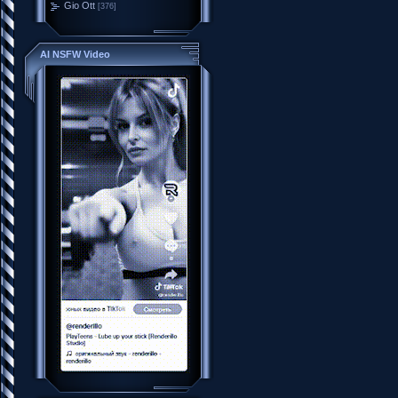
Gio Ott
[376]
AI NSFW Video