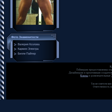
Фото Знаменитости
Валерия Козлова
Кармен Электра
Билли Пайпер
К
Геймерам предоставленна о
Дизайнерам и креативным создате
Клипы
и развлекательные
Так-же советуем вам
Ответственность з