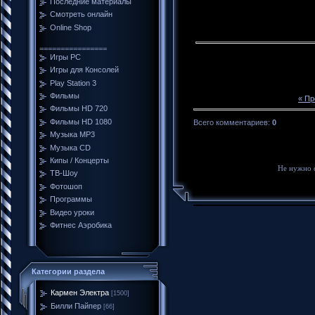
Последние материалы
Смотреть онлайн
Online Shop
================
Игры PC
Игры для Консолей
Play Station 3
Фильмы
« П
Фильмы HD 720
Фильмы HD 1080
Всего комментариев
:
0
Музыка MP3
Музыка CD
Кипы / Концерты
Не нужно 
ТВ-Шоу
Фотошоп
Программы
Видео уроки
Фитнес Аэробика
Категории раздела
Кармен Электра
[1500]
Билли Пайпер
[66]