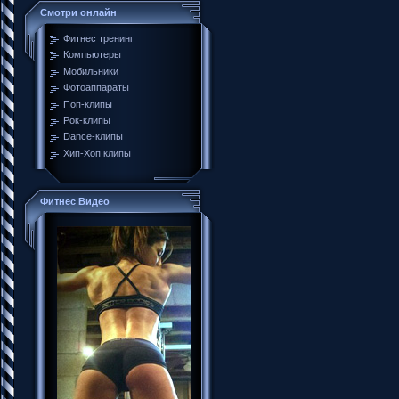
Смотри онлайн
Фитнес тренинг
Компьютеры
Мобильники
Фотоаппараты
Поп-клипы
Рок-клипы
Dance-клипы
Хип-Хоп клипы
Фитнес Видео