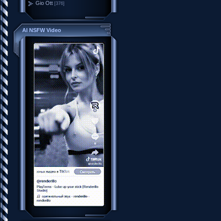
Gio Ott
[376]
AI NSFW Video