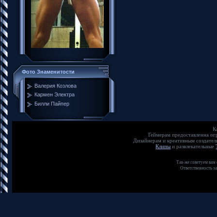
Фото Знаменитости
Валерия Козлова
Кармен Электра
Билли Пайпер
К
Геймерам предоставленна о
Дизайнерам и креативным создате
Клипы
и развлекательные
Так-же советуем вам
Ответственность з