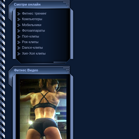
Смотри онлайн
Фитнес тренинг
Компьютеры
Мобильники
Фотоаппараты
Поп-клипы
Рок-клипы
Dance-клипы
Хип-Хоп клипы
Фитнес Видео