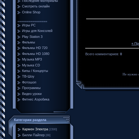
Последние материалы
Смотреть онлайн
Online Shop
================
Игры PC
Игры для Консолей
Play Station 3
Фильмы
« П
Фильмы HD 720
Фильмы HD 1080
Всего комментариев
:
0
Музыка MP3
Музыка CD
Кипы / Концерты
Не нужно 
ТВ-Шоу
Фотошоп
Программы
Видео уроки
Фитнес Аэробика
Категории раздела
Кармен Электра
[1500]
Билли Пайпер
[66]