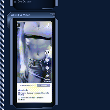
Gio Ott
[376]
AI NSFW Video