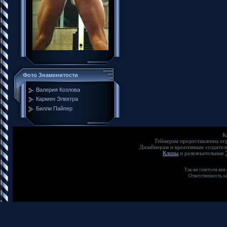
Фото Знаменитости
Валерия Козлова
Кармен Электра
Билли Пайпер
К
Геймерам предоставленна о
Дизайнерам и креативным создате
Клипы
и развлекательные
Так-же советуем вам
Ответственность з