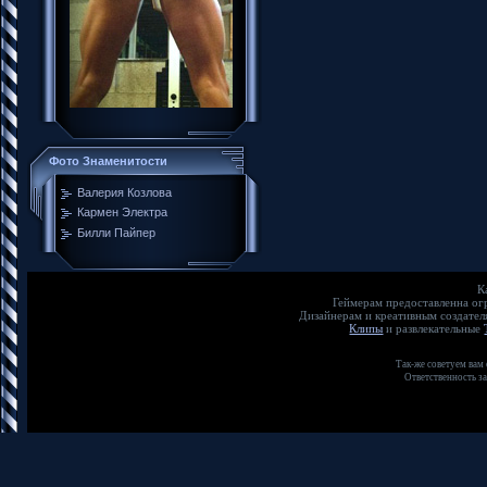
Фото Знаменитости
Валерия Козлова
Кармен Электра
Билли Пайпер
К
Геймерам предоставленна о
Дизайнерам и креативным создате
Клипы
и развлекательные
Так-же советуем вам
Ответственность з