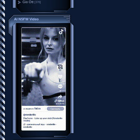
Gio Ott
[376]
AI NSFW Video