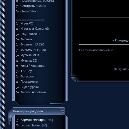
Последние материалы
Смотреть онлайн
Online Shop
================
Игры PC
Игры для Консолей
Play Station 3
Фильмы
« Предыду
Фильмы HD 720
Фильмы HD 1080
Всего комментариев
:
0
Музыка MP3
Музыка CD
Кипы / Концерты
Не нужно 
ТВ-Шоу
Фотошоп
Программы
Видео уроки
Фитнес Аэробика
Категории раздела
Кармен Электра
[1500]
Билли Пайпер
[66]