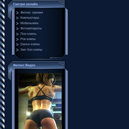
Смотри онлайн
Фитнес тренинг
Компьютеры
Мобильники
Фотоаппараты
Поп-клипы
Рок-клипы
Dance-клипы
Хип-Хоп клипы
Фитнес Видео