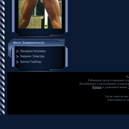
Фото Знаменитости
Валерия Козлова
Кармен Электра
Билли Пайпер
К
Геймерам предоставленна о
Дизайнерам и креативным создате
Клипы
и развлекательные
Так-же советуем вам
Ответственность з