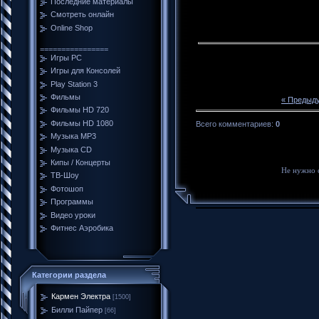
Последние материалы
Смотреть онлайн
Online Shop
================
Игры PC
Игры для Консолей
Play Station 3
Фильмы
« Предыд
Фильмы HD 720
Фильмы HD 1080
Всего комментариев
:
0
Музыка MP3
Музыка CD
Кипы / Концерты
Не нужно 
ТВ-Шоу
Фотошоп
Программы
Видео уроки
Фитнес Аэробика
Категории раздела
Кармен Электра
[1500]
Билли Пайпер
[66]