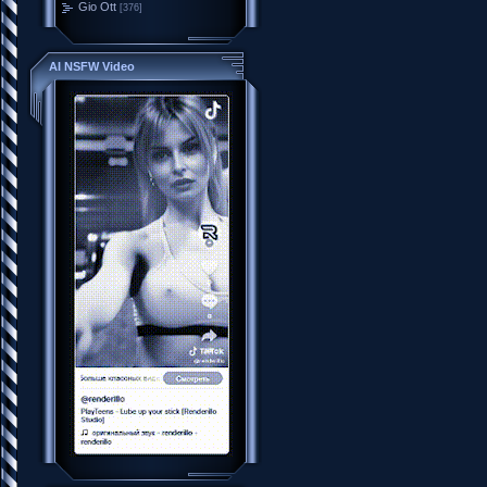
Gio Ott
[376]
AI NSFW Video