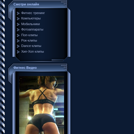
Смотри онлайн
Фитнес тренинг
Компьютеры
Мобильники
Фотоаппараты
Поп-клипы
Рок-клипы
Dance-клипы
Хип-Хоп клипы
Фитнес Видео