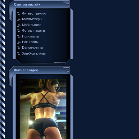
Смотри онлайн
Фитнес тренинг
Компьютеры
Мобильники
Фотоаппараты
Поп-клипы
Рок-клипы
Dance-клипы
Хип-Хоп клипы
Фитнес Видео