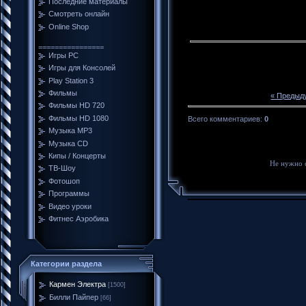
Последние материалы
Смотреть онлайн
Online Shop
================
Игры PC
Игры для Консолей
Play Station 3
Фильмы
« Предыд
Фильмы HD 720
Фильмы HD 1080
Всего комментариев
:
0
Музыка MP3
Музыка CD
Кипы / Концерты
Не нужно 
ТВ-Шоу
Фотошоп
Программы
Видео уроки
Фитнес Аэробика
Категории раздела
Кармен Электра
[1500]
Билли Пайпер
[66]