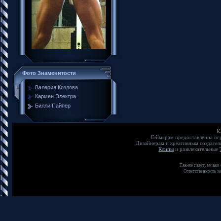
Фото Знаменитости
Валерия Козлова
Кармен Электра
Билли Пайпер
К
Геймерам предоставленна о
Дизайнерам и креативным создате
Клипы
и развлекательные
Так-же советуем вам
Ответственность з