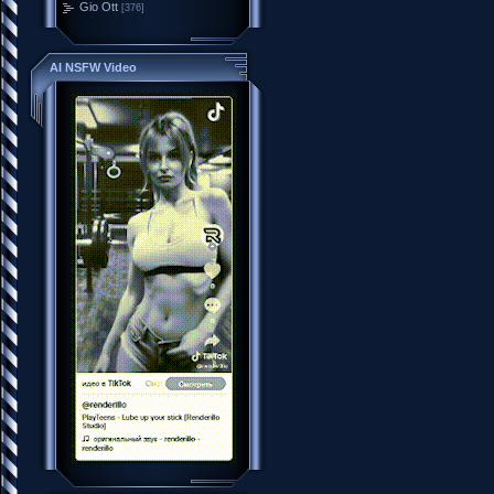
Gio Ott
[376]
AI NSFW Video