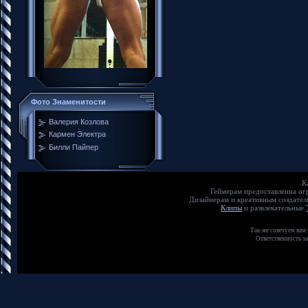
Фото Знаменитости
Валерия Козлова
Кармен Электра
Билли Пайпер
К
Геймерам предоставленна о
Дизайнерам и креативным создате
Клипы
и развлекательные
Так-же советуем вам
Ответственность з