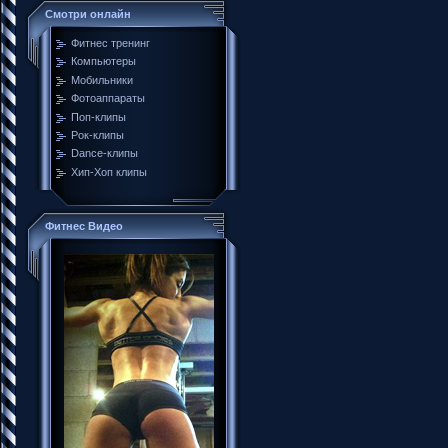
Смотри онлайн
Фитнес тренинг
Компьютеры
Мобильники
Фотоаппараты
Поп-клипы
Рок-клипы
Dance-клипы
Хип-Хоп клипы
Фитнес Видео