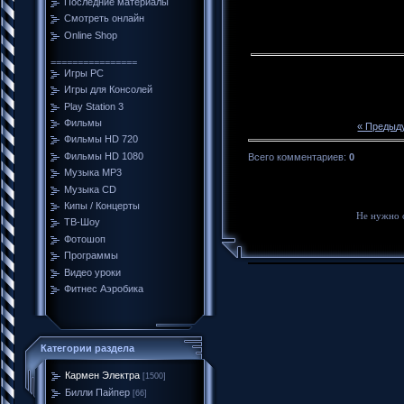
Последние материалы
Смотреть онлайн
Online Shop
================
Игры PC
Игры для Консолей
Play Station 3
Фильмы
« Предыд
Фильмы HD 720
Фильмы HD 1080
Всего комментариев
:
0
Музыка MP3
Музыка CD
Кипы / Концерты
Не нужно 
ТВ-Шоу
Фотошоп
Программы
Видео уроки
Фитнес Аэробика
Категории раздела
Кармен Электра
[1500]
Билли Пайпер
[66]