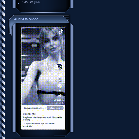
Gio Ott
[376]
AI NSFW Video