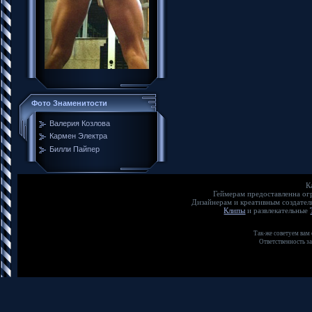
Фото Знаменитости
Валерия Козлова
Кармен Электра
Билли Пайпер
К
Геймерам предоставленна о
Дизайнерам и креативным создате
Клипы
и развлекательные
Так-же советуем вам
Ответственность з