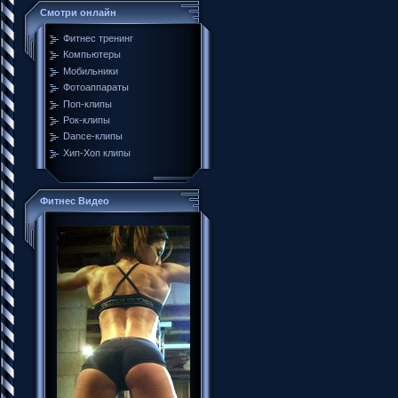
Смотри онлайн
Фитнес тренинг
Компьютеры
Мобильники
Фотоаппараты
Поп-клипы
Рок-клипы
Dance-клипы
Хип-Хоп клипы
Фитнес Видео