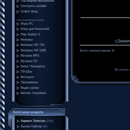
Последние материалы
Смотреть онлайн
Online Shop
================
Игры PC
Игры для Консолей
Play Station 3
Фильмы
« Предыд
Фильмы HD 720
Фильмы HD 1080
Всего комментариев
:
0
Музыка MP3
Музыка CD
Кипы / Концерты
Не нужно 
ТВ-Шоу
Фотошоп
Программы
Видео уроки
Фитнес Аэробика
Категории раздела
Кармен Электра
[1500]
Билли Пайпер
[66]