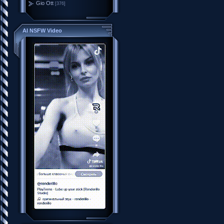
Gio Ott
[376]
AI NSFW Video