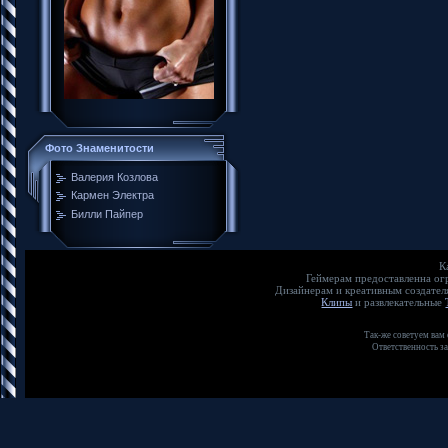
Фото Знаменитости
Валерия Козлова
Кармен Электра
Билли Пайпер
К
Геймерам предоставленна о
Дизайнерам и креативным создате
Клипы
и развлекательные
Так-же советуем вам
Ответственность з