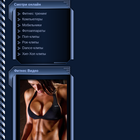
Смотри онлайн
Фитнес тренинг
Компьютеры
Мобильники
Фотоаппараты
Поп-клипы
Рок-клипы
Dance-клипы
Хип-Хоп клипы
Фитнес Видео