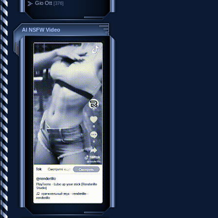
Gio Ott
[376]
AI NSFW Video