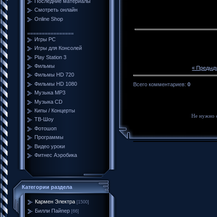
Последние материалы
Смотреть онлайн
Online Shop
================
Игры PC
Игры для Консолей
Play Station 3
Фильмы
« Предыд
Фильмы HD 720
Фильмы HD 1080
Всего комментариев
:
0
Музыка MP3
Музыка CD
Кипы / Концерты
Не нужно 
ТВ-Шоу
Фотошоп
Программы
Видео уроки
Фитнес Аэробика
Категории раздела
Кармен Электра
[1500]
Билли Пайпер
[66]