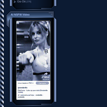
Gio Ott
[376]
AI NSFW Video