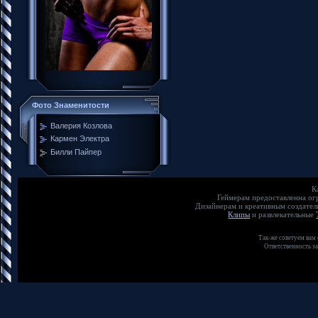
Фото Знаменитости
Валерия Козлова
Кармен Электра
Билли Пайпер
К
Геймерам предоставленна о
Дизайнерам и креативным создате
Клипы
и развлекательные
Так-же советуем вам
Ответственность з