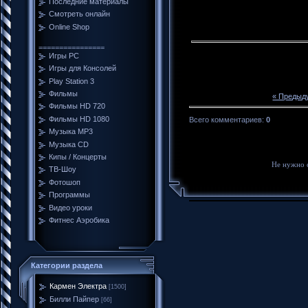
Последние материалы
Смотреть онлайн
Online Shop
================
Игры PC
Игры для Консолей
Play Station 3
Фильмы
« Предыд
Фильмы HD 720
Фильмы HD 1080
Всего комментариев
:
0
Музыка MP3
Музыка CD
Кипы / Концерты
Не нужно 
ТВ-Шоу
Фотошоп
Программы
Видео уроки
Фитнес Аэробика
Категории раздела
Кармен Электра
[1500]
Билли Пайпер
[66]