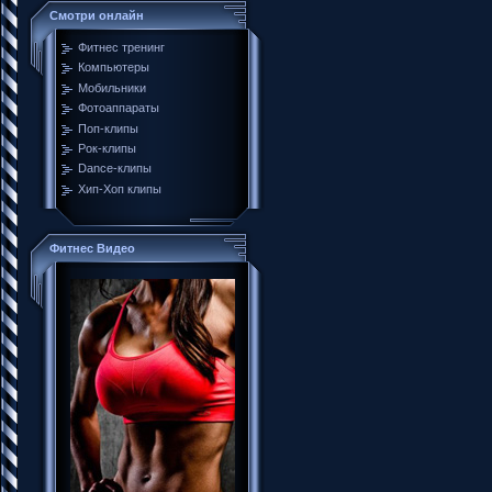
Смотри онлайн
Фитнес тренинг
Компьютеры
Мобильники
Фотоаппараты
Поп-клипы
Рок-клипы
Dance-клипы
Хип-Хоп клипы
Фитнес Видео