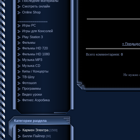
Последние материалы
Смотреть онлайн
Online Shop
================
Игры PC
Игры для Консолей
Play Station 3
Фильмы
« Предыду
Фильмы HD 720
Фильмы HD 1080
Всего комментариев
:
0
Музыка MP3
Музыка CD
Кипы / Концерты
Не нужно 
ТВ-Шоу
Фотошоп
Программы
Видео уроки
Фитнес Аэробика
Категории раздела
Кармен Электра
[1500]
Билли Пайпер
[66]