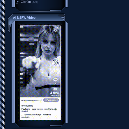
Gio Ott
[376]
AI NSFW Video