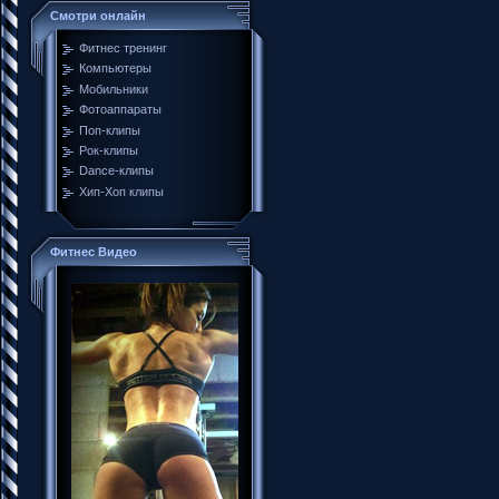
Смотри онлайн
Фитнес тренинг
Компьютеры
Мобильники
Фотоаппараты
Поп-клипы
Рок-клипы
Dance-клипы
Хип-Хоп клипы
Фитнес Видео