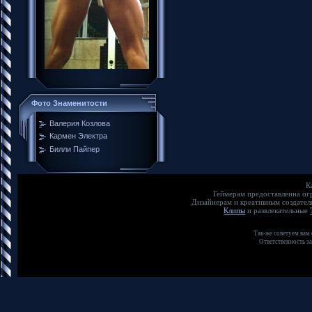
Фото Знаменитости
Валерия Козлова
Кармен Электра
Билли Пайпер
К
Геймерам предоставленна о
Дизайнерам и креативным создате
Клипы
и развлекательные
Так-же советуем вам
Ответственность з