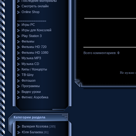
Последние материалы
Смотреть онлайн
Online Shop
================
Игры PC
Игры для Консолей
Play Station 3
Фильмы
Фильмы HD 720
Фильмы HD 1080
Всего комментариев
:
0
Музыка MP3
Музыка CD
Кипы / Концерты
Не нужно 
ТВ-Шоу
Фотошоп
Программы
Видео уроки
Фитнес Аэробика
Категории раздела
Валерия Козлова
[265]
Юля Балаева
[81]