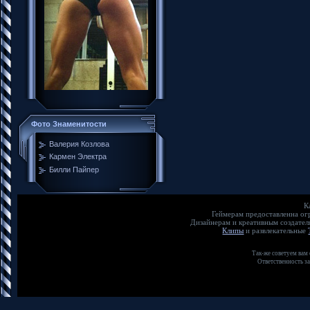
Фото Знаменитости
Валерия Козлова
Кармен Электра
Билли Пайпер
К
Геймерам предоставленна о
Дизайнерам и креативным создате
Клипы
и развлекательные
Так-же советуем вам
Ответственность з