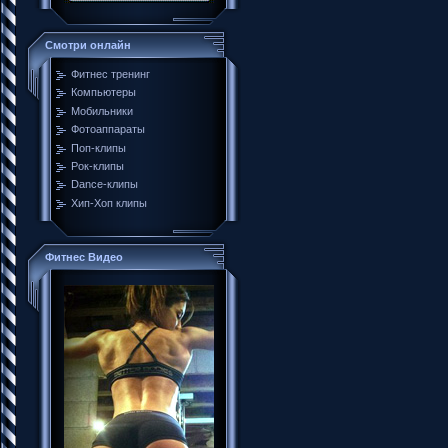
Смотри онлайн
Фитнес тренинг
Компьютеры
Мобильники
Фотоаппараты
Поп-клипы
Рок-клипы
Dance-клипы
Хип-Хоп клипы
Фитнес Видео