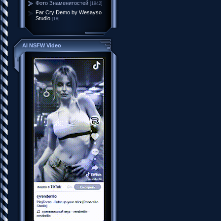
Фото Знаменитостей
[1942]
Far Cry Demo by Wesayso
Studio
[18]
AI NSFW Video