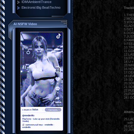
IDM\Ambient\Trance
Electronic\Big Beat\Techno
Trackli
1.THE
2.MOS
3.YOU
AI NSFW Video
4.LADY
5.GET
6.DON
7.JUST
8.FAM
9.FEEL
10.TR
11.GO
12.LA
13.ST
14.U 
15.W
16.N
17.DE
18.LE
19.SO
20.SO
21.SO
22.PL
23.F
24.I 
Altern
25.LA
with C
26.GE
27.JU