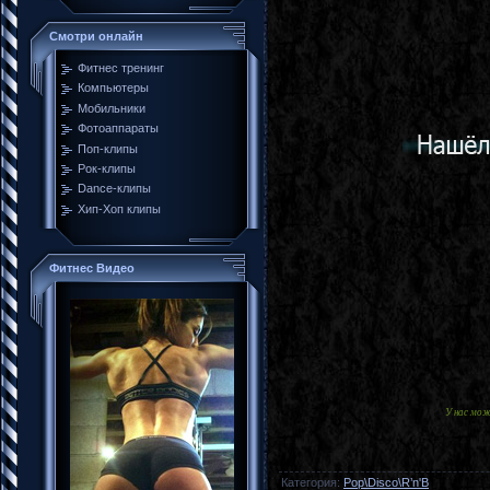
Смотри онлайн
Фитнес тренинг
Компьютеры
Мобильники
Фотоаппараты
Поп-клипы
Рок-клипы
Dance-клипы
Хип-Хоп клипы
Фитнес Видео
У нас мо
Категория
:
Pop\Disco\R’n'B