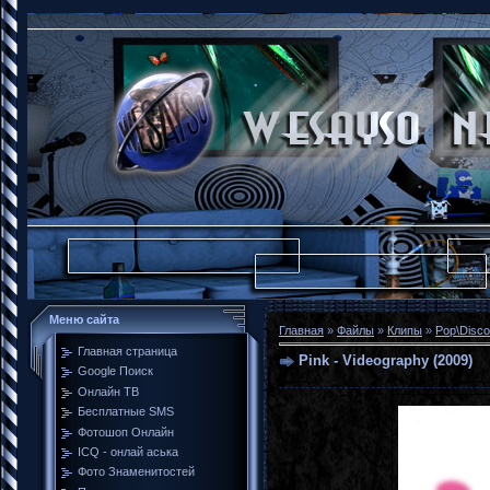
Меню сайта
Главная
»
Файлы
»
Клипы
»
Pop\Disco
Главная страница
Pink - Videography (2009)
Google Поиск
Онлайн ТВ
Бесплатные SMS
Фотошоп Онлайн
ICQ - онлай аська
Фото Знаменитостей