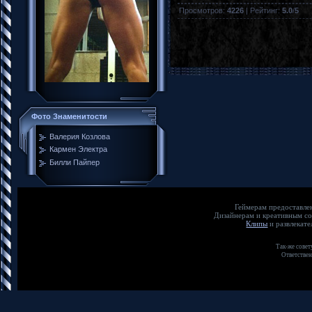
Просмотров
:
4226
|
Рейтинг
:
5.0
/
5
Фото Знаменитости
Валерия Козлова
Кармен Электра
Билли Пайпер
Геймерам предос
Дизайнерам и креат
Клипы
и развлека
Так-же совет
Ответствен