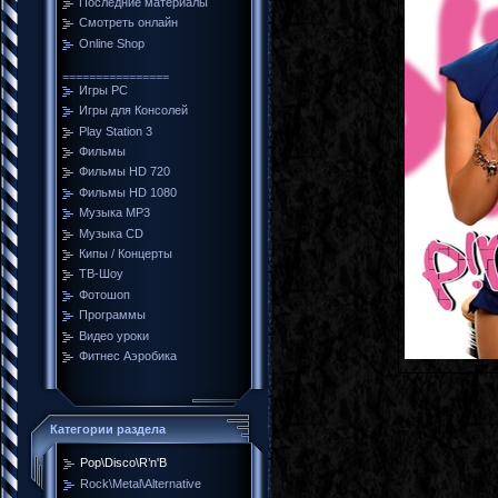
Последние материалы
Смотреть онлайн
Online Shop
================
Игры PC
Игры для Консолей
Play Station 3
Фильмы
Фильмы HD 720
Фильмы HD 1080
Музыка MP3
Музыка CD
Кипы / Концерты
ТВ-Шоу
Фотошоп
Программы
Видео уроки
Фитнес Аэробика
Категории раздела
Pop\Disco\R’n'B
Rock\Metal\Alternative