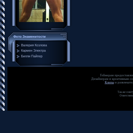
Фото Знаменитости
Валерия Козлова
Кармен Электра
Билли Пайпер
Геймерам предос
Дизайнерам и креат
Клипы
и развлекат
Так-же совет
Ответствен