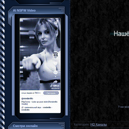
AI NSFW Video
У нас мо
Категория
:
HD Каналы
Смотри онлайн