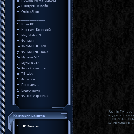
Последние материалы
Смотреть онлайн
Online Shop
================
Игры PC
Игры для Консолей
Play Station 3
Фильмы
Фильмы HD 720
Фильмы HD 1080
Музыка MP3
Музыка CD
Кипы / Концерты
ТВ-Шоу
Фотошоп
Программы
Видео уроки
Фитнес Аэробика
Jasmin TV - эро
моделей, которы
Категории раздела
Посетив который
купив кредиты, з
HD Каналы