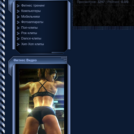
Просмотров
:
3297
|
Рейтинг
:
0.0
/
0
Фитнес тренинг
Компьютеры
Мобильники
Фотоаппараты
Поп-клипы
Рок-клипы
Dance-клипы
Хип-Хоп клипы
Фитнес Видео