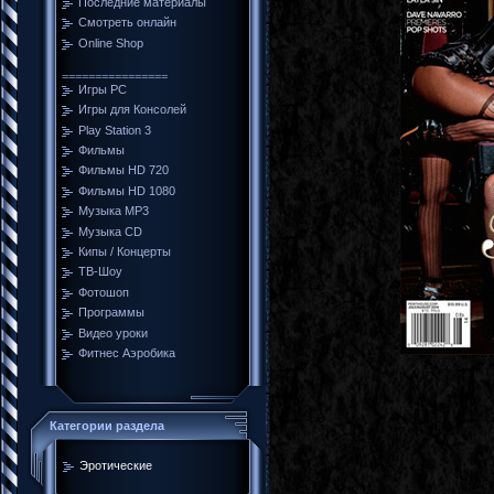
Последние материалы
Смотреть онлайн
Online Shop
================
Игры PC
Игры для Консолей
Play Station 3
Фильмы
Фильмы HD 720
Фильмы HD 1080
Музыка MP3
Музыка CD
Кипы / Концерты
ТВ-Шоу
Фотошоп
Программы
Видео уроки
Фитнес Аэробика
Категории раздела
Эротические