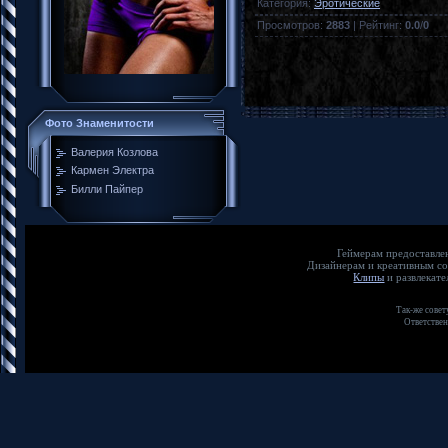
Категория
:
Эротические
Просмотров
:
2883
|
Рейтинг
:
0.0
/
0
Фото Знаменитости
Валерия Козлова
Кармен Электра
Билли Пайпер
Геймерам предос
Дизайнерам и креат
Клипы
и развлека
Так-же совет
Ответствен