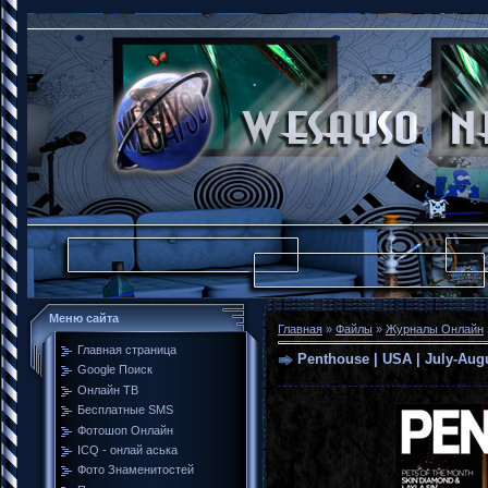
Меню сайта
Главная
»
Файлы
»
Журналы Онлайн
Главная страница
Penthouse | USA | July-Augu
Google Поиск
Онлайн ТВ
Бесплатные SMS
Фотошоп Онлайн
ICQ - онлай аська
Фото Знаменитостей