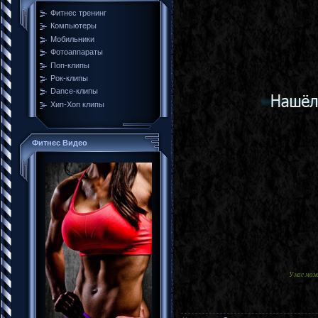
Фитнес тренинг
Компьютеры
Мобильники
Фотоаппараты
Поп-клипы
Рок-клипы
Dance-клипы
Хип-Хоп клипы
Фитнес Видео
У нас мо