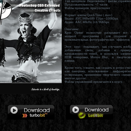
Тип материала: Видеоклипы + файлы
Продолжительность: ~7 часов
Файлы примеров: присутствуют
Формат: клипы QuickTime (.mov)
Видео: AVC 960x600 15fps ~100Kbps
Аудио: AAC 48kHz 2ch 96Kbps
Описание:
Крис Орвиг полностью раскрывает все секреты этой
мощной программы для создания уникальных и
привлекательных фотографических эффекто
Этот курс показывает, как улучшить изображения путем
добавления света, добавив к приме
направленности теней, и используя элемен
HDR тонировки, Motion Blur, и творческой зернистости
пленки.
Кроме того, узнаете, как создать в ретро-стиле фотогра
или панораму, использование инфракрасн
соляризации, применение творческого смеши
многое другое.
Файлы упражнений прилагаются к курсу.