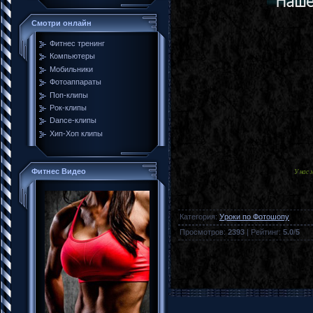
Смотри онлайн
Фитнес тренинг
Компьютеры
Мобильники
Фотоаппараты
Поп-клипы
Рок-клипы
Dance-клипы
Хип-Хоп клипы
Фитнес Видео
У нас
Категория
:
Уроки по Фотошопу
Просмотров
:
2393
|
Рейтинг
:
5.0
/
5