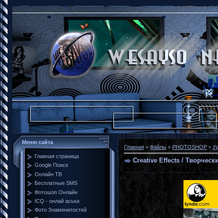
Меню сайта
Главная
»
Файлы
»
PHOTOSHOP
»
У
Главная страница
Creative Effects / Творчес
Google Поиск
Онлайн ТВ
Бесплатные SMS
Фотошоп Онлайн
ICQ - онлай аська
Фото Знаменитостей