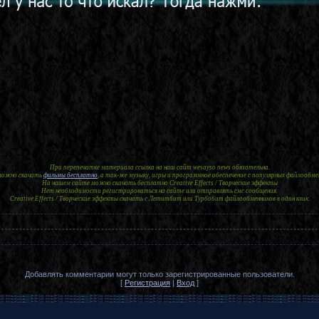
При перепечатке материала ссылка на наш сайт wesayso news обязательна.
 можно скачать
фильмы бесплатно
, а так-же музыку, игры и программное обеспечение с популярных файлообме
На нашем сайте можно скачать бесплатно Creative Effects / Творческие эффекты
Нет необходимости регистрироваться на сайте или отправлять смс сообщения.
Creative Effects / Творческие эффекты скачать с Летитбит или Турбобит файлообменников в один клик.
Добавлять комментарии могут только зарегистрированные пользователи.
[
Регистрация
|
Вход
]