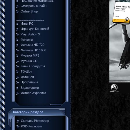
Последние материалы
Смотреть онлайн
Online Shop
================
Игры PC
Игры для Консолей
Play Station 3
Фильмы
Фильмы HD 720
Фильмы HD 1080
Музыка MP3
Музыка CD
Кипы / Концерты
ТВ-Шоу
Фотошоп
Программы
Видео уроки
Фитнес Аэробика
Категории раздела
Скачать Photoshop
PSD-Костюмы