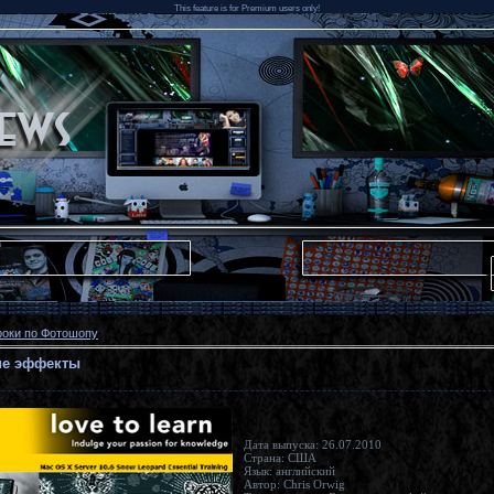
This feature is for Premium users only!
роки по Фотошопу
кие эффекты
Дата выпуска: 26.07.2010
Страна: США
Язык: английский
Автор: Chris Orwig