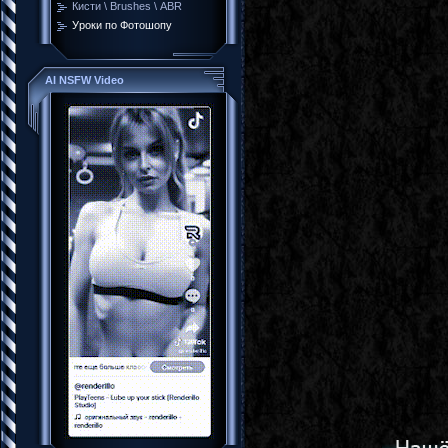
Кисти \ Brushes \ ABR
Уроки по Фотошопу
AI NSFW Video