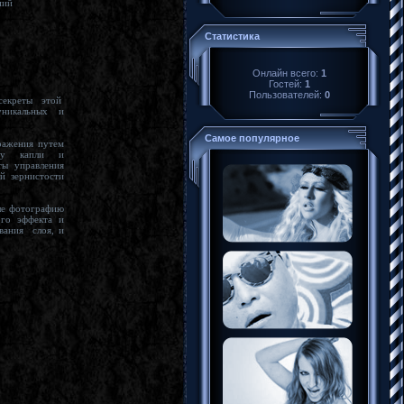
 упражнений
Статистика
Онлайн всего:
1
Гостей:
1
Пользователей:
0
в.
Самое популярное
ру капли и
ты управления
фию
ого эффекта и
вания слоя, и