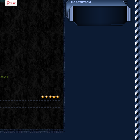
Посетители
...
нников.