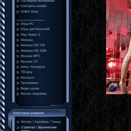
Последние материалы
Смотреть онлайн
Online Shop
================
Игры PC
Игры для Консолей
Play Station 3
Фильмы
Фильмы HD 720
Фильмы HD 1080
Музыка MP3
Музыка CD
Кипы / Концерты
ТВ-Шоу
Фотошоп
Программы
Видео уроки
Фитнес Аэробика
Категории раздела
Фитнес / Аэробика / Танцы
Стриптиз / Эротические
танцы