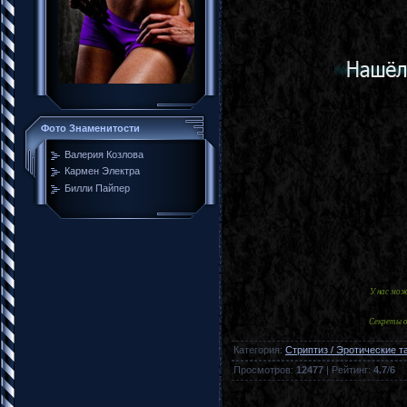
Фото Знаменитости
Валерия Козлова
Кармен Электра
Билли Пайпер
У нас мо
Секреты о
Категория
:
Стриптиз / Эротические т
Просмотров
:
12477
|
Рейтинг
:
4.7
/
6