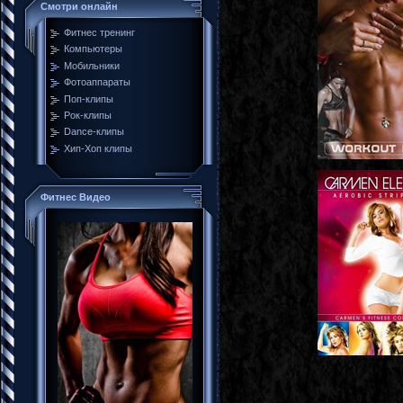
Смотри онлайн
Фитнес тренинг
Компьютеры
Мобильники
Фотоаппараты
Поп-клипы
Рок-клипы
Dance-клипы
Хип-Хоп клипы
Фитнес Видео