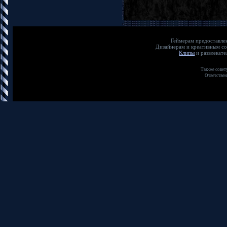
Геймерам предос
Дизайнерам и креат
Клипы
и развлека
Так-же совет
Ответствен