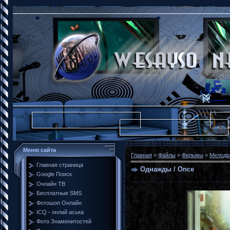
Меню сайта
Главная
»
Файлы
»
Фильмы
»
Мелодр
Главная страница
Однажды / Once
Google Поиск
Онлайн ТВ
Бесплатные SMS
Фотошоп Онлайн
ICQ - онлай аська
Фото Знаменитостей