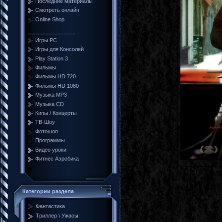
Последние материалы
Смотреть онлайн
Online Shop
================
Игры PC
Игры для Консолей
Play Station 3
Фильмы
Фильмы HD 720
Фильмы HD 1080
Музыка MP3
Музыка CD
Кипы / Концерты
ТВ-Шоу
Фотошоп
Программы
Видео уроки
Фитнес Аэробика
Категории раздела
Фантастика
Tриллер \ Ужасы