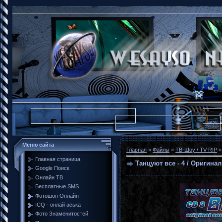
Меню сайта
Главная
»
Файлы
»
ТВ-Шоу / TV-RIP
Главная страница
Танцуют все - 4 / Оригина
Google Поиск
Онлайн ТВ
Бесплатные SMS
Фотошоп Онлайн
ICQ - онлай аська
Фото Знаменитостей