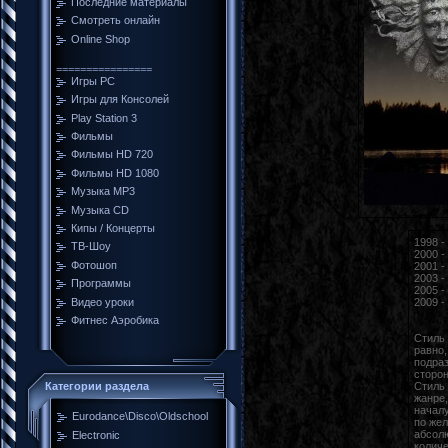
Последние материалы
Смотреть онлайн
Online Shop
================
Игры PC
Игры для Консолей
Play Station 3
Фильмы
Фильмы HD 720
Фильмы HD 1080
Музыка MP3
Музыка CD
Кипы / Концерты
1998 -
ТВ-Шоу
2000 -
Фотошоп
2001 -
2003 -
Программы
2005 - 
Видео уроки
2009 -
Фитнес Аэробика
Стиль 
равно,
подраз
сторон
Стиль 
Категории раздела
жанре,
началу
Eurodance\Disco\Oldschool
по жел
абсол
Electronic
количе