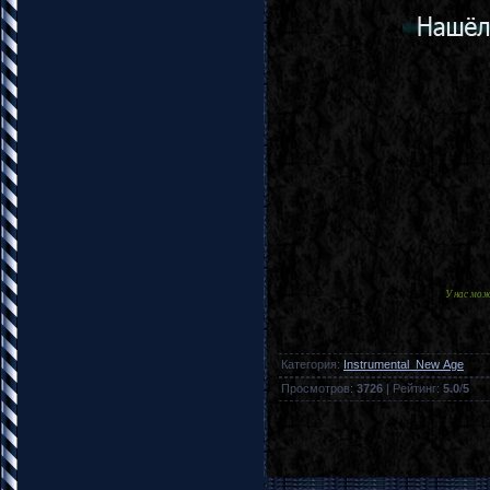
У нас мо
Категория
:
Instrumental_New Age
Просмотров
:
3726
|
Рейтинг
:
5.0
/
5