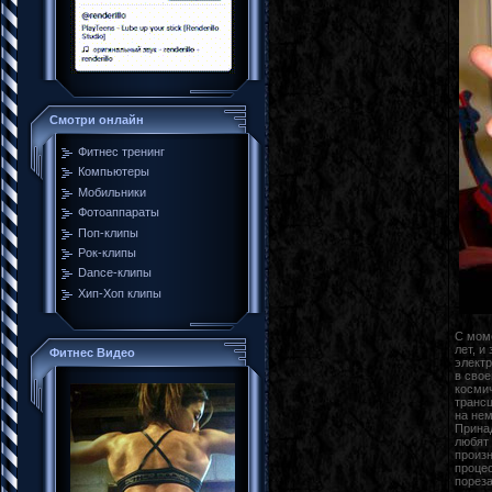
Смотри онлайн
Фитнес тренинг
Компьютеры
Мобильники
Фотоаппараты
Поп-клипы
Рок-клипы
Dance-клипы
Хип-Хоп клипы
С моме
лет, и
Фитнес Видео
электр
в сво
космич
трансц
на нем
Принад
любят 
произн
проце
порез