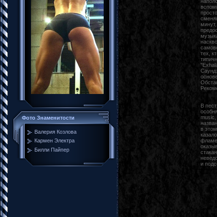
наполо
вспомн
просто
сменяю
минут,
предос
музык
наскво
самов
тех, к
типич
"Exhal
Саунд:
основе
Обстан
Рекоме
В пест
особня
music,
Фото Знаменитости
назван
в этом
Валерия Козлова
казало
фламен
Кармен Электра
оказыв
Билли Пайпер
стакан
неведо
и подс