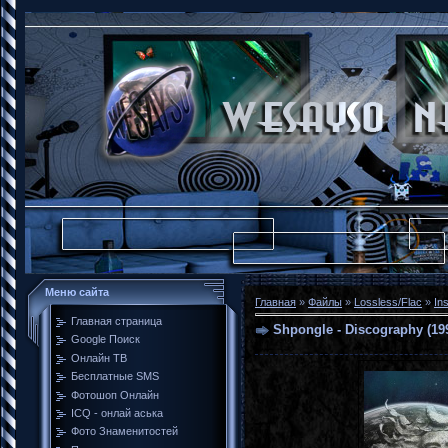
Меню сайта
Главная
»
Файлы
»
Lossless/Flac
»
In
Главная страница
Shpongle - Discography (19
Google Поиск
Онлайн ТВ
Бесплатные SMS
Фотошоп Онлайн
ICQ - онлай аська
Фото Знаменитостей