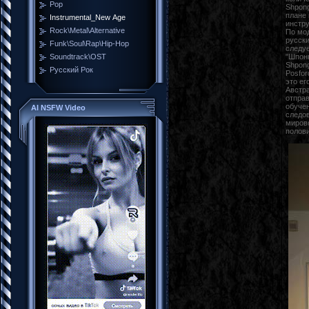
Pop
Shpong
плане 
Instrumental_New Age
инстру
Rock\Metal\Alternative
По мод
русски
Funk\Soul\Rap\Hip-Hop
следуе
"Шпонг
Soundtrack\OST
Shpong
Русский Рок
Posfor
это ег
Австра
отправ
обучен
AI NSFW Video
следов
мирово
полови