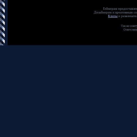
Геймерам предос
Дизайнерам и креат
Клипы
и развлека
Так-же совет
Ответствен