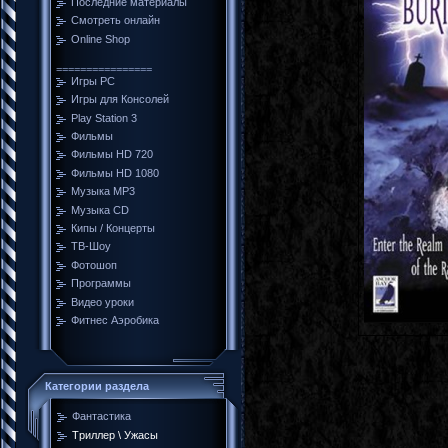
Последние материалы
Смотреть онлайн
Online Shop
================
Игры PC
Игры для Консолей
Play Station 3
Фильмы
Фильмы HD 720
Фильмы HD 1080
Музыка MP3
Музыка CD
Кипы / Концерты
ТВ-Шоу
Фотошоп
Программы
Видео уроки
Фитнес Аэробика
Категории раздела
Фантастика
Tриллер \ Ужасы