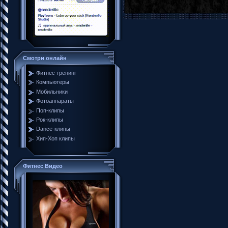
Смотри онлайн
Фитнес тренинг
Компьютеры
Мобильники
Фотоаппараты
Поп-клипы
Рок-клипы
Dance-клипы
Хип-Хоп клипы
Фитнес Видео