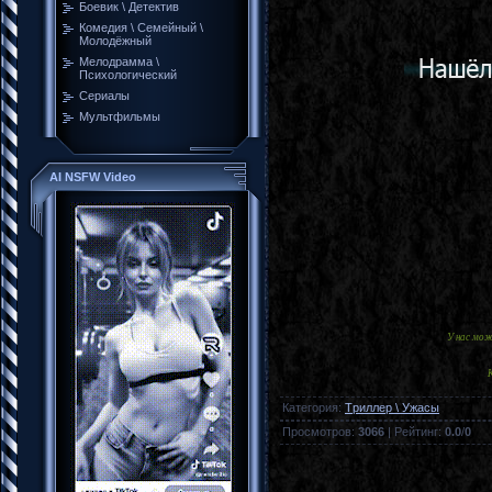
Боевик \ Детектив
Комедия \ Семейный \
Молодёжный
Мелодрамма \
Психологический
Сериалы
Мультфильмы
AI NSFW Video
У нас мо
Категория
:
Tриллер \ Ужасы
Просмотров
:
3066
|
Рейтинг
:
0.0
/
0