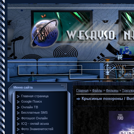
Меню сайта
Главная
»
Файлы
»
Фильмы
»
Tрилле
Главная страница
Крысиные похороны / Buria
Google Поиск
Онлайн ТВ
Бесплатные SMS
Фотошоп Онлайн
ICQ - онлай аська
Фото Знаменитостей