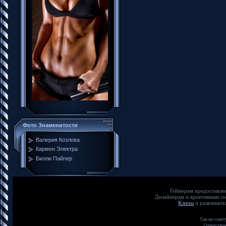
Фото Знаменитости
Валерия Козлова
Кармен Электра
Билли Пайпер
Геймерам предос
Дизайнерам и креат
Клипы
и развлека
Так-же совет
Ответствен