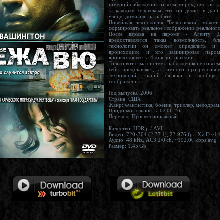
камерой наблюдения за всем миром, смотреть или наблюдать
за каждым человеком, что он делает в данный момент на
улице, дома или на работе.
Новейшая технология "Белоснежка" может со спутников
формировать реальное изображе
После взрыва на пароме - Агенту Д
предоставляется такая возможность, бл
технологии он сможет определить и увидеть что
происходило и кто заминировал паром
происходящее за 4 дня до трагедии.
Только вот сама система наблюдения не совсем то, что оно из
себя представляет, а намного прогрессивнее теперешних
технологий, знаний физики и вообще человеческог
соображения.
Год выпуска: 2006
Страна: США
Жанр: Фантастика, боевик, триллер, мелодр
Продолжительность: 02:06:26
Перевод: Профессиональный
Качество: HDRip / AVI
Аудио: 48 kHz, AC3 2/0 ch, ~192.00 kbps avg
Размер: 1.45 Gb