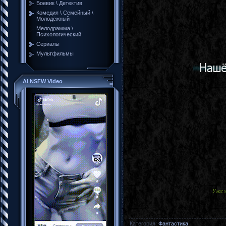
Боевик \ Детектив
Комедия \ Семейный \
Молодёжный
Мелодрамма \
Психологический
Сериалы
Мультфильмы
AI NSFW Video
У нас
Категория
:
Фантастика