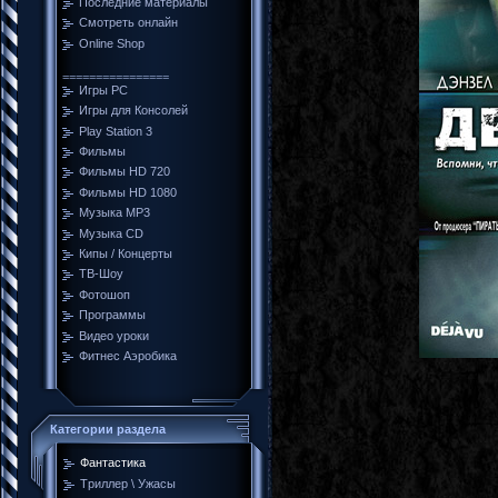
Последние материалы
Смотреть онлайн
Online Shop
================
Игры PC
Игры для Консолей
Play Station 3
Фильмы
Фильмы HD 720
Фильмы HD 1080
Музыка MP3
Музыка CD
Кипы / Концерты
ТВ-Шоу
Фотошоп
Программы
Видео уроки
Фитнес Аэробика
Категории раздела
Фантастика
Tриллер \ Ужасы