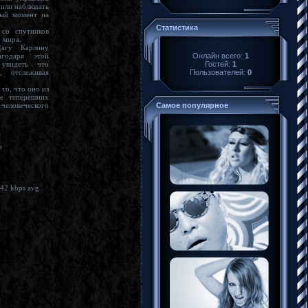
Статистика
ние реального мира.
агу Карлину
Онлайн всего:
1
агодаря этой
Гостей:
1
Пользователей:
0
, отслеживая
Самое популярное
о
ама
Видео: 720x304 (2.37:1), 23.976 fps, XviD ~1442 kbps avg