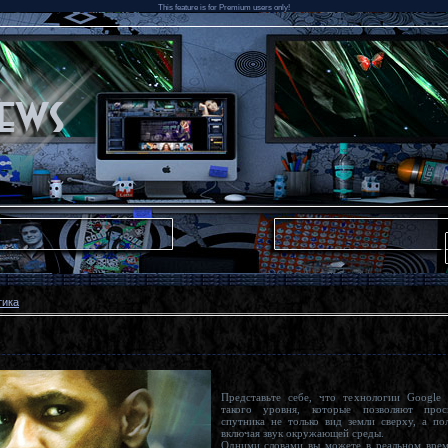
This feature is for Premium users only!
тика
Представьте себе, что технологии Google 
такого уровня, которые позволяют просматривать со
спутника не только вид земли сверху, а полностью в 3D,
включая звук окружающей среды.
Одними словами вы можете в реальном времени управлять