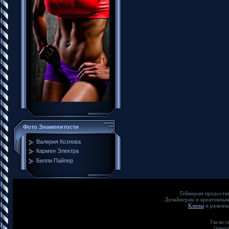
Фото Знаменитости
Валерия Козлова
Кармен Электра
Билли Пайпер
Геймерам пр
Дизайнерам и кр
Клипы
и развл
Так-же с
Ответст