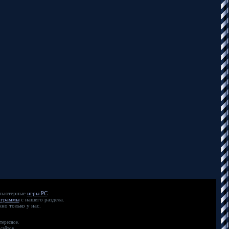
мпьютерные
игры PC
.
ограммы
с нашего раздела.
но только у нас.
тересное.
сайтов.