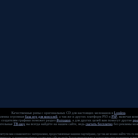
Качественные рипы с оригинальных CD для настоящих меломанов в
Lossless
.
едоставленна огромная
база игр для консолей
, а так-же и других платформ PS3 и
PSP
, включая ко
еативным создателям графики поможет раздел
Фотошоп
, а для других целей вам помогут другие
пр
екательные
ТВ-шоу
вы всегда найдёте на нашем сайте, ведь
скачать бесплатно
без рекламы мож
оветуем вам ознакомится с материалами, предоставленные нашими партнёрами, где так-же можно найти что-то ин
венность за нижеприведённые ссылки наш сайт не несёт. Будьте внимательны и осторожны при посещении чужих 