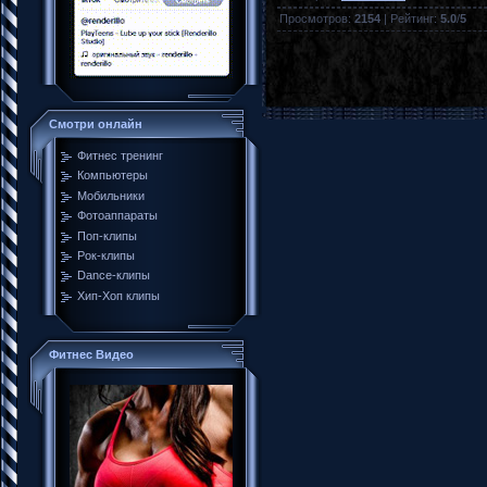
Просмотров
:
2154
|
Рейтинг
:
5.0
/
5
Смотри онлайн
Фитнес тренинг
Компьютеры
Мобильники
Фотоаппараты
Поп-клипы
Рок-клипы
Dance-клипы
Хип-Хоп клипы
Фитнес Видео