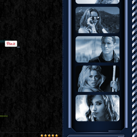
...
нников.