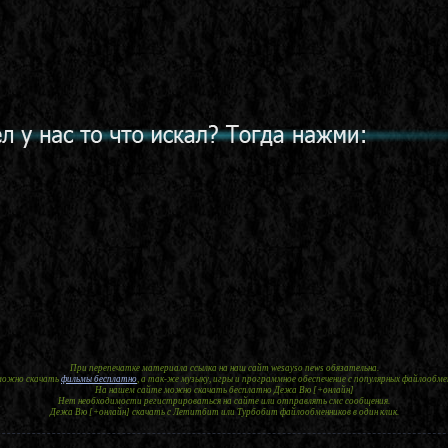
При перепечатке материала ссылка на наш сайт wesayso news обязательна.
 можно скачать
фильмы бесплатно
, а так-же музыку, игры и программное обеспечение с популярных файлообме
На нашем сайте можно скачать бесплатно Дежа Вю [+онлайн]
Нет необходимости регистрироваться на сайте или отправлять смс сообщения.
Дежа Вю [+онлайн] скачать с Летитбит или Турбобит файлообменников в один клик.