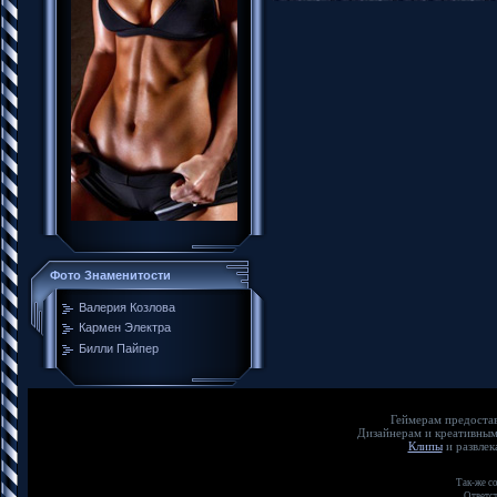
Фото Знаменитости
Валерия Козлова
Кармен Электра
Билли Пайпер
Геймерам пр
Дизайнерам и кр
Клипы
и развл
Так-же с
Ответст