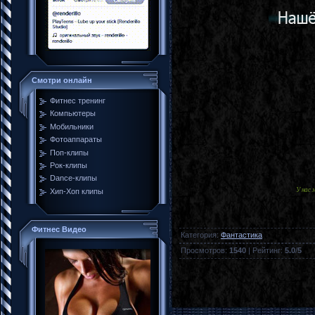
Смотри онлайн
Фитнес тренинг
Компьютеры
Мобильники
Фотоаппараты
Поп-клипы
Рок-клипы
Dance-клипы
У нас
Хип-Хоп клипы
Фитнес Видео
Категория
:
Фантастика
Просмотров
:
1540
|
Рейтинг
:
5.0
/
5