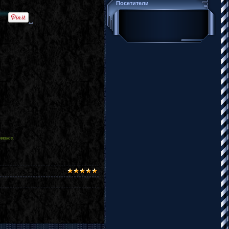
Посетители
...
нников.