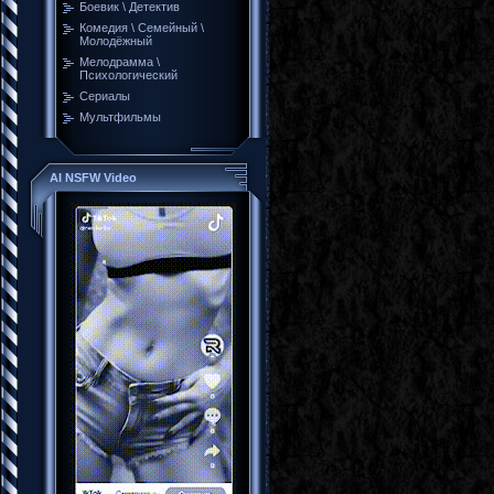
Боевик \ Детектив
Комедия \ Семейный \
Молодёжный
Мелодрамма \
Психологический
Сериалы
Мультфильмы
AI NSFW Video