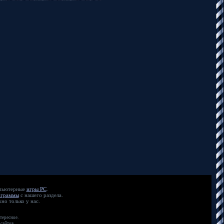
мпьютерные
игры PC
.
ограммы
с нашего раздела.
но только у нас.
тересное.
сайтов.