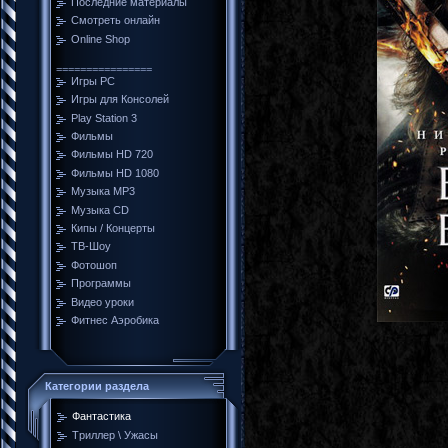
Последние материалы
Смотреть онлайн
Online Shop
================
Игры PC
Игры для Консолей
Play Station 3
Фильмы
Фильмы HD 720
Фильмы HD 1080
Музыка MP3
Музыка CD
Кипы / Концерты
ТВ-Шоу
Фотошоп
Программы
Видео уроки
Фитнес Аэробика
Категории раздела
Фантастика
Tриллер \ Ужасы