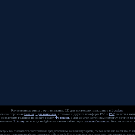
Качественные рипы с оригинальных CD для настоящих меломанов в
Lossless
.
едоставленна огромная
база игр для консолей
, а так-же и других платформ PS3 и
PSP
, включая ко
еативным создателям графики поможет раздел
Фотошоп
, а для других целей вам помогут другие
пр
екательные
ТВ-шоу
вы всегда найдёте на нашем сайте, ведь
скачать бесплатно
без рекламы мож
оветуем вам ознакомится с материалами, предоставленные нашими партнёрами, где так-же можно найти что-то ин
венность за нижеприведённые ссылки наш сайт не несёт. Будьте внимательны и осторожны при посещении чужих 