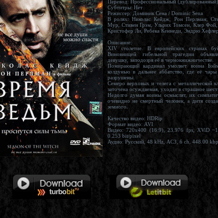
Перевод: Профессиональный (дублированный
Субтитры: Нет
Режиссер: Доминик Сена / Dominic Sena
В ролях: Николас Кейдж, Рон Перлман, Стивен Кэ
Мур, Стивен Грэм, Ульрих Томсен, Клер Фой
Кристофер Ли, Ребека Кеннеди, Эндр
Описание:
XIV столетие. В европейских странах буйствует чума.
Виновницей гибельной трагедии объявляют хрупкую
девушку, заподозря её в чернокнижничестве.
Помирающий кардинал умоляет воина Бэйм
колдунью в дальнее аббатство, где её чары обязаны быть
разрушены.
Семеро верховых и телега с металлической клеткой, в какой
заточена осуждаемая, уходят в страшное 
Недолго думая воины осмыслят, их симпатичная спутница
очевидно не смертный человек, а дитя созданное
земного.
Качество видео: HDRip
Формат видео: AVI
Видео: 720x400 (16:9), 23.976 fps, XViD ~173
0.253 bit/pixel
Аудио: Русский, 48 kHz, AC3, 6 ch, 