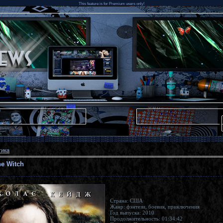
This feature is for Premium users only!
тика
he Witch
Страна: США
Жанр: фэнтези, боевик, приключения
Год выпуска: 2010
Продолжительность: 01:34:42