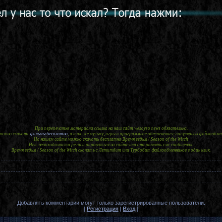
При перепечатке материала ссылка на наш сайт wesayso news обязательна.
 можно скачать
фильмы бесплатно
, а так-же музыку, игры и программное обеспечение с популярных файлообме
На нашем сайте можно скачать бесплатно Время ведьм / Season of the Witch
Нет необходимости регистрироваться на сайте или отправлять смс сообщения.
Время ведьм / Season of the Witch скачать с Летитбит или Турбобит файлообменников в один клик.
Добавлять комментарии могут только зарегистрированные пользователи.
[
Регистрация
|
Вход
]