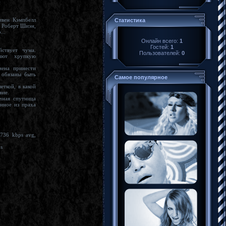
)
мпбелл
Статистика
, Роберт Шиэн,
ю Хефлер...
Онлайн всего:
1
Гостей:
1
Пользователей:
0
ена принести
Самое популярное
шествие.
 из праха
6 kbps avg,
448.00 kbps