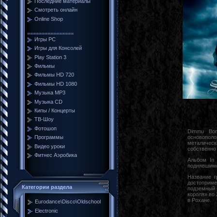
Последние материалы
Смотреть онлайн
Online Shop
================
Игры PC
Игры для Консолей
Play Station 3
Фильмы
Фильмы HD 720
Фильмы HD 1080
Музыка MP3
Музыка CD
Кипы / Концерты
ТВ-Шоу
Фотошоп
Dimmu Bor
Программы
основополо
металическ
Видео уроки
собственно 
Фитнес Аэробика
Альбом In 
поднявшимс
Название г
достоприме
Категории раздела
подземный 
короля» во
в Рохане.
Eurodance\Disco\Oldschool
Electronic