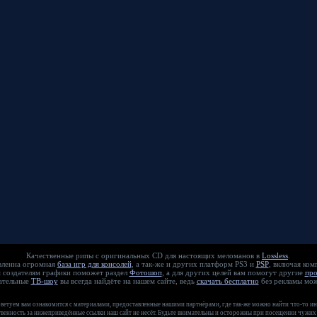
Качественные рипы с оригинальных CD для настоящих меломанов в
Lossless
.
едоставленна огромная
база игр для консолей
, а так-же и других платформ PS3 и
PSP
, включая ко
еативным создателям графики поможет раздел
Фотошоп
, а для других целей вам помогут другие
пр
екательные
ТВ-шоу
вы всегда найдёте на нашем сайте, ведь
скачать бесплатно
без рекламы мож
оветуем вам ознакомится с материалами, предоставленные нашими партнёрами, где так-же можно найти что-то ин
венность за нижеприведённые ссылки наш сайт не несёт. Будьте внимательны и осторожны при посещении чужих 