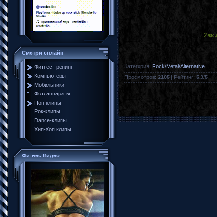
У нас
Смотри онлайн
Категория
:
Rock\Metal\Alternative
Фитнес тренинг
Компьютеры
Просмотров
:
2105
|
Рейтинг
:
5.0
/
5
Мобильники
Фотоаппараты
Поп-клипы
Рок-клипы
Dance-клипы
Хип-Хоп клипы
Фитнес Видео