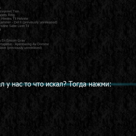
:
rsvunnet Tten
apets Ring
n Hentes Til Helvete
ammer - Del II (previously unreleased)
stine Satte Livet Til
st
ra En Ensom Grav
rtapelse - Apenbaring Av Domme
lave (previously unreleased)