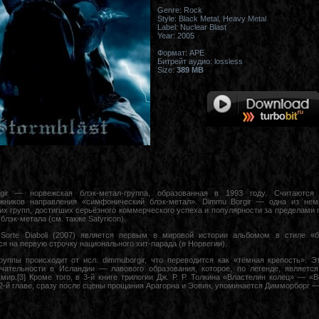
Genre: Rock
Style: Black Metal, Heavy Metal
Label: Nuclear Blast
Year: 2005
Формат: APE
Битрейт аудио: lossless
Size:
389 MB
gir — норвежская блэк-метал-группа, образованная в 1993 году. Считаются
жников направления «симфонический блэк-метал». Dimmu Borgir — одна из нем
их групп, достигших серьёзного коммерческого успеха и популярности за пределами 
блэк-метала (см. также Satyricon).
Sorte Diaboli (2007) является первым в мировой истории альбомом в стиле «б
я на первую строчку национального хит-парада (в Норвегии).
руппы происходит от исл. dimmuborgir, что переводится как «тёмная крепость». Э
чательности в Исландии — лавового образования, которое, по легенде, являетс
мир.[3] Кроме того, в 3-й книге трилогии Дж. Р. Р. Толкина «Властелин колец» — «
 2-й главе, сразу после сцены прощания Арагорна и Эовин, упоминается Димморборг —