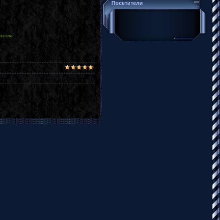
Посетители
нников.