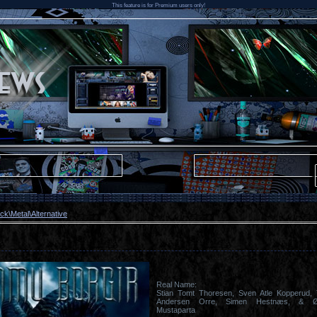
This feature is for Premium users only!
ck\Metal\Alternative
Real Name:
Stian Tomt Thoresen, Sven Atle Kopperud
Andersen Orre, Simen Hestnæs, & Ø
Mustaparta