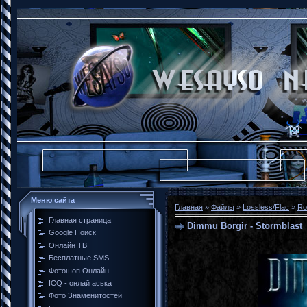
Меню сайта
Главная
»
Файлы
»
Lossless/Flac
»
Ro
Главная страница
Dimmu Borgir - Stormblast
Google Поиск
Онлайн ТВ
Бесплатные SMS
Фотошоп Онлайн
ICQ - онлай аська
Фото Знаменитостей