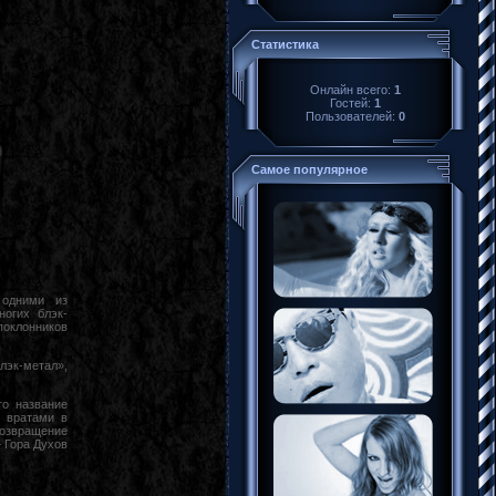
Статистика
Онлайн всего:
1
Гостей:
1
Пользователей:
0
Самое популярное
 одними из
ногих блэк-
поклонников
лэк-метал»,
то название
я вратами в
Возвращение
 Гора Духов