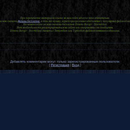
При перепечатке материала ссылка на наш сайт wesayso news обязательна.
 можно скачать
фильмы бесплатно
, а так-же музыку, игры и программное обеспечение с популярных файлообме
На нашем сайте можно скачать бесплатно Dimmu Borgir - Stormblast
Нет необходимости регистрироваться на сайте или отправлять смс сообщения.
Dimmu Borgir - Stormblast скачать с Летитбит или Турбобит файлообменников в один клик.
Добавлять комментарии могут только зарегистрированные пользователи.
[
Регистрация
|
Вход
]