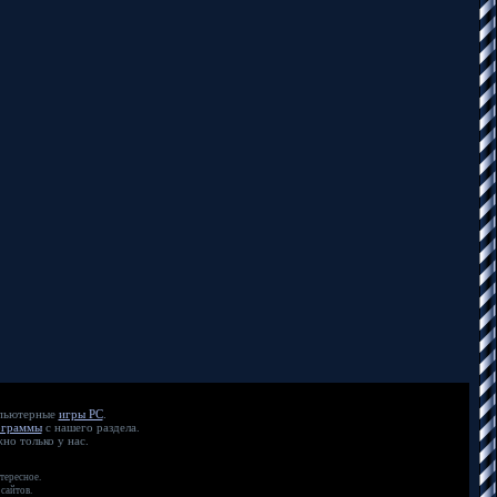
мпьютерные
игры PC
.
ограммы
с нашего раздела.
но только у нас.
тересное.
сайтов.