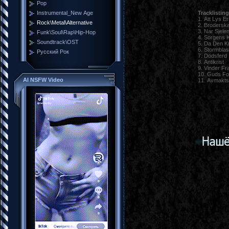
Pop
Tracklisting
Instrumental_New Age
1. Att Lys E
Rock\Metal\Alternative
2. Brodersk
3. Nar Sjele
Funk\Soul\Rap\Hip-Hop
4. Sorgens K
Soundtrack\OST
5. Da Den Kri
6. Stormbla
Русский Рок
7. Dodsferd
8. Antikrist
9. Vinder F
10. Guds Fo
AI NSFW Video
11. Avmakts