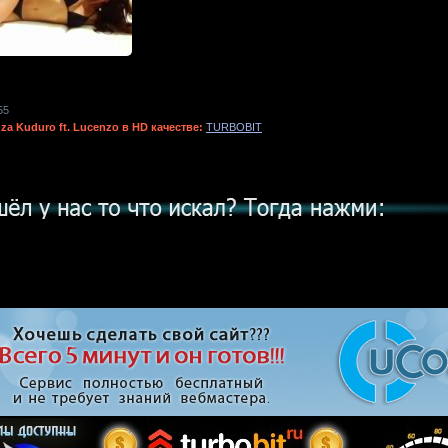
55
za Kuduro ft. Lucenzo в HD качестве:
TURBOBIT