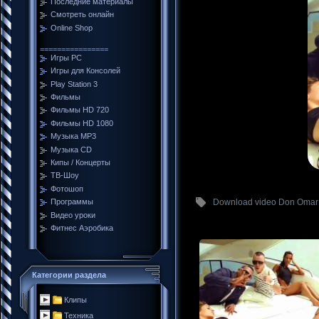
Последние материалы
Смотреть онлайн
Online Shop
================
Игры PC
Игры для Консолей
Play Station 3
Фильмы
Фильмы HD 720
Фильмы HD 1080
Музыка MP3
Музыка CD
Кипы / Концерты
ТВ-Шоу
Фотошоп
Download video Don Omar 
Программы
Видео уроки
Фитнес Аэробика
Категории раздела
Клипы
Техника