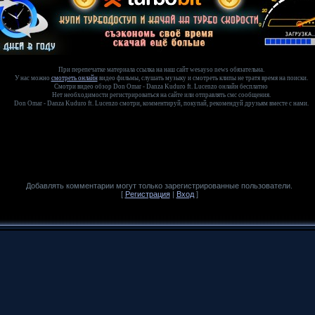
При перепечатке материала ссылка на наш сайт wesayso news обязательна.
У нас можно
смотреть онлайн
видео фильмы, слушать музыку и смотреть клипы не тратя время на поиски.
Смотри видео обзор Don Omar - Danza Kuduro ft. Lucenzo онлайн бесплатно
Нет необходимости регистрироваться на сайте или отправлять смс сообщения.
Don Omar - Danza Kuduro ft. Lucenzo смотри, комментируй, покупай, рекомендуй друзьям вместе с нами.
Добавлять комментарии могут только зарегистрированные пользователи.
[
Регистрация
|
Вход
]