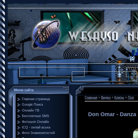
Меню сайта
Главная
»
Видео
»
Клипы
»
Поп
Главная страница
Google Поиск
Онлайн ТВ
Don Omar - Danza 
Бесплатные SMS
Фотошоп Онлайн
ICQ - онлай аська
Фото Знаменитостей