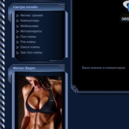
Смотри онлайн
Фитнес тренинг
Компьютеры
Мобильники
Фотоаппараты
Поп-клипы
Рок-клипы
Dance-клипы
Хип-Хоп клипы
Ваше мнение и комментарии:
Фитнес Видео