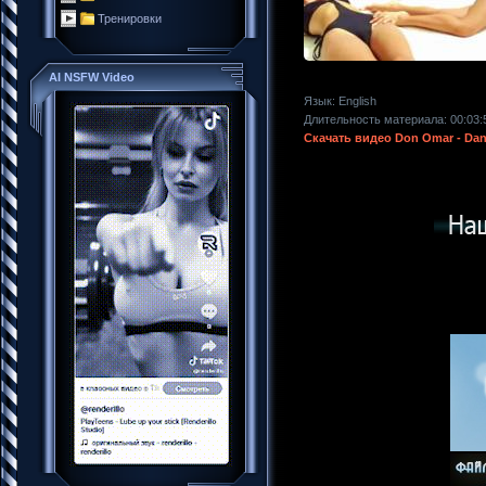
Тренировки
AI NSFW Video
Язык
: English
Длительность материала
: 00:03:
Скачать видео Don Omar - Dan