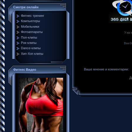
Смотри онлайн
Фитнес тренинг
Компьютеры
Мобильники
Фотоаппараты
У нас
Поп-клипы
Рок-клипы
Don Om
Dance-клипы
Хип-Хоп клипы
Ваше мнение и комментарии:
Фитнес Видео
Д