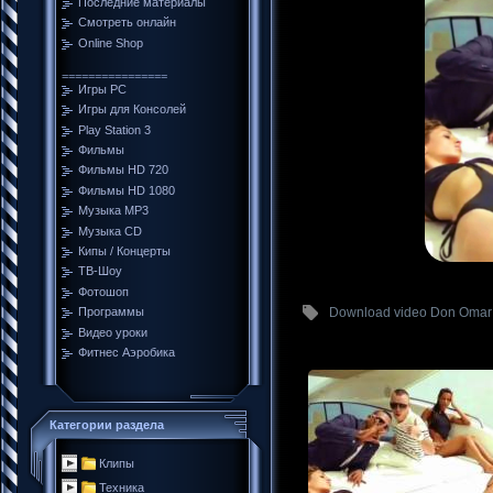
Последние материалы
Смотреть онлайн
Online Shop
================
Игры PC
Игры для Консолей
Play Station 3
Фильмы
Фильмы HD 720
Фильмы HD 1080
Музыка MP3
Музыка CD
Кипы / Концерты
ТВ-Шоу
Фотошоп
Download video Don Omar 
Программы
Видео уроки
Фитнес Аэробика
Категории раздела
Клипы
Техника