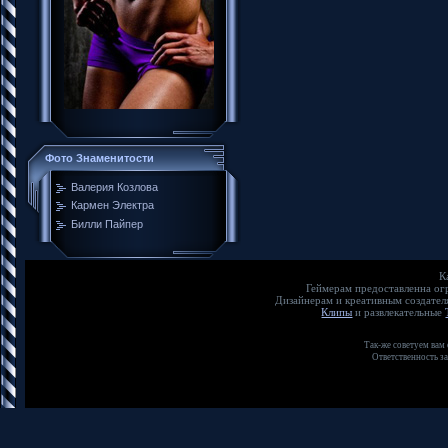
Фото Знаменитости
Валерия Козлова
Кармен Электра
Билли Пайпер
К
Геймерам предоставленна о
Дизайнерам и креативным создате
Клипы
и развлекательные
Так-же советуем вам
Ответственность з