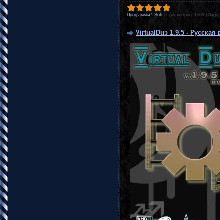
Программы \ Soft
|
Просмотров:
1569
|
Загру
VirtualDub 1.9.5 - Русская