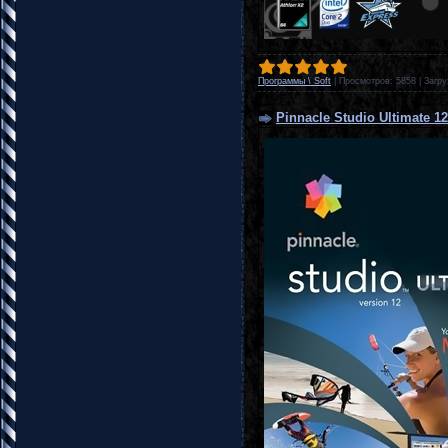
Программы \ Soft
|
Просмотров:
5858
|
Загру
Pinnacle Studio Ultimate 12