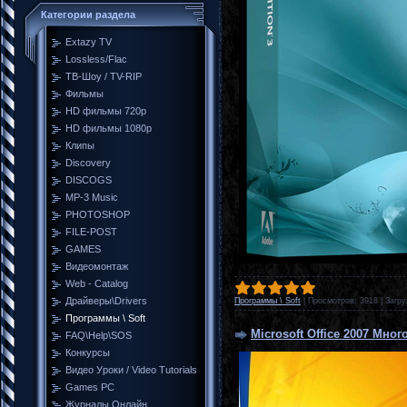
Категории раздела
Extazy TV
Lossless/Flac
ТВ-Шоу / TV-RIP
Фильмы
HD фильмы 720p
HD фильмы 1080p
Клипы
Discovery
DISCOGS
MP-3 Music
PHOTOSHOP
FILE-POST
GAMES
Видеомонтаж
Web - Catalog
Драйверы\Drivers
Программы \ Soft
|
Просмотров:
3918
|
Загру
Программы \ Soft
Microsoft Office 2007 Мн
FAQ\Help\SOS
Конкурсы
Видео Уроки / Video Tutorials
Games PC
Журналы Онлайн