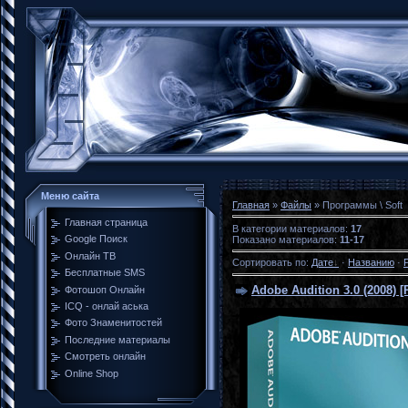
Меню сайта
Главная
»
Файлы
» Программы \ Soft
Главная страница
В категории материалов
:
17
Google Поиск
Показано материалов
:
11-17
Онлайн ТВ
Сортировать по
:
Дате
·
Названию
·
Бесплатные SMS
Adobe Audition 3.0 (2008) 
Фотошоп Онлайн
ICQ - онлай аська
Фото Знаменитостей
Последние материалы
Смотреть онлайн
Online Shop