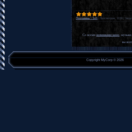
Программы \ Soft
|
Просмотров:
3158
|
Загру
Со всеми
новинками кино
, музыки
вы всег
Copyright MyCorp © 2026