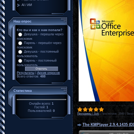
AI / ИИ
Наш опрос
Кто вы и как к нам попали?
Девушка - перешла через
поисковик
Парень - перешёл через
поисковик
Девушка - постоянный
пользователь
Парень - постоянный
пользователь
Результаты
|
Архив опросов
Всего ответов:
488
Статистика
Онлайн всего:
1
Гостей:
1
Пользователей:
0
Программы \ Soft
|
Просмотров:
2949
|
Загру
The KMPlayer 2.9.4.1435 