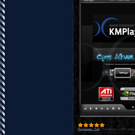
Программы \ Soft
|
Просмотров:
1796
|
Загру