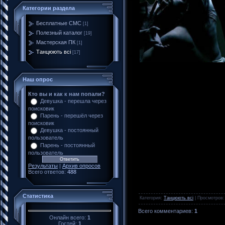
Категории раздела
Бесплатные CMC
[1]
Полезный каталог
[19]
Мастерская ПК
[1]
Танцюють всі
[17]
Наш опрос
Кто вы и как к нам попали?
Девушка - перешла через
поисковик
Парень - перешёл через
поисковик
Девушка - постоянный
пользователь
Парень - постоянный
пользователь
Результаты
|
Архив опросов
Всего ответов:
488
Статистика
Категория
:
Танцюють всі
|
Просмотров
Всего комментариев
:
1
Онлайн всего:
1
Гостей:
1