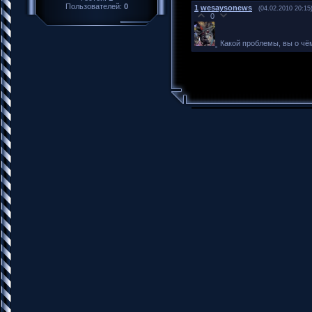
Пользователей:
0
1
wesaysonews
(04.02.2010 20:15
0
Какой проблемы, вы о чё