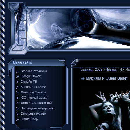
Меню сайта
Главная
»
2009
»
Январь
»
4
» Мар
Главная страница
Google Поиск
Мариям и Quest Ballet
Онлайн ТВ
Бесплатные SMS
Фотошоп Онлайн
ICQ - онлай аська
Фото Знаменитостей
Последние материалы
Смотреть онлайн
Online Shop